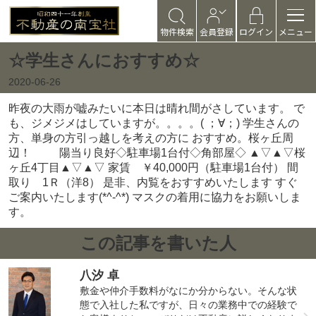
物件検索
会員登録
ログイン
メニュー
☆学生さんにおすすめ☆
2020-06-26
昨夜の大雨が嘘みたいに本日は晴れ間がさしています。 で
も、ジメジメはしていますが。。。。( ；∀；) 学生さんの
方、単身の方引っ越しを考えの方に おすすめ。桜ヶ丘周
辺！
陽当り良好◇駐車場1台付◇角部屋◇ ▲▽▲▽桜
ヶ丘4丁目▲▽▲▽ 家賃 ￥40,000円（駐車場1台付） 間
取り 1Ｒ（洋8） 是非、内覧をおすすめいたします すぐ
ご案内いたします(*^-^*) マスクの着用に協力をお願いしま
す。
この記事を書いた人
八汐 卓
敷金や仲介手数料がなにか分からない。そんな状
態で入社した私ですが、日々の業務中での経験で