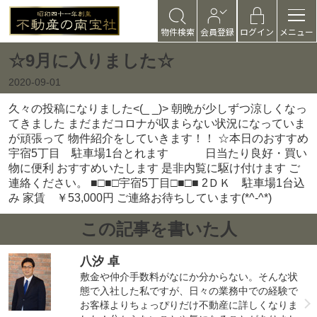
物件検索
会員登録
ログイン
メニュー
☆9月に入りました☆
2020-09-01
久々の投稿になりました<(_ _)> 朝晩が少しずつ涼しくなっ
てきました まだまだコロナが収まらない状況になっていま
が頑張って 物件紹介をしていきます！！ ☆本日のおすすめ
宇宿5丁目 駐車場1台とれます
日当たり良好・買い
物に便利 おすすめいたします 是非内覧に駆け付けます ご
連絡ください。 ■□■□宇宿5丁目□■□■ 2ＤＫ 駐車場1台込
み 家賃 ￥53,000円 ご連絡お待ちしています(*^-^*)
この記事を書いた人
八汐 卓
敷金や仲介手数料がなにか分からない。そんな状
態で入社した私ですが、日々の業務中での経験で
お客様よりちょっぴりだけ不動産に詳しくなりま