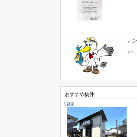
ナン
マス
おすすめ物件
N貸家