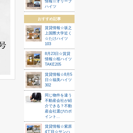
情報☆オリーブ
ハイツ
おすすめ記事
賃貸情報☆坂之
上国際大学近く
☆たけハイツ
103
8月23日☆賃貸
情報☆桜ハイツ
TAKE205
賃貸情報☆8月5
日☆福美ハイツ
302
同じ物件を違う
不動産会社が紹
介できる？不動
産会社選びのポ
イント...
賃貸情報☆紫原
4丁目☆サンハ