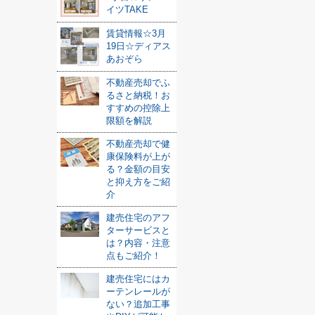
イツTAKE
賃貸情報☆3月
19日☆ディアス
あおぞら
不動産売却でふ
るさと納税！お
すすめの控除上
限額を解説
不動産売却で健
康保険料が上が
る？金額の目安
と抑え方をご紹
介
建売住宅のアフ
ターサービスと
は？内容・注意
点もご紹介！
建売住宅にはカ
ーテンレールが
ない？追加工事