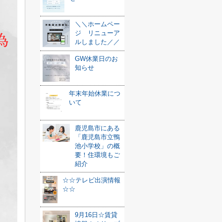
＼＼ホームペー
ジ リニューア
ルしました／／
GW休業日のお
知らせ
年末年始休業につ
いて
鹿児島市にある
「鹿児島市立鴨
池小学校」の概
要！住環境もご
紹介
☆☆テレビ出演情報
☆☆
9月16日☆賃貸