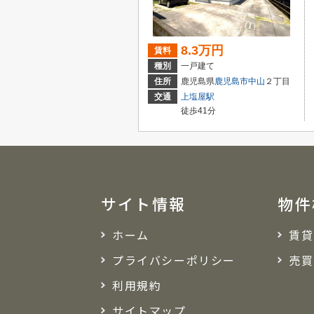
8.3万円
賃料
種別
一戸建て
住所
鹿児島県
鹿児島市
中山
２丁目
交通
上塩屋駅
徒歩41分
サイト情報
物件
ホーム
賃貸
プライバシーポリシー
売買
利用規約
サイトマップ