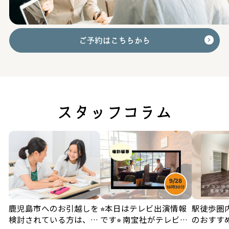
中山2丁目(建物：24.01坪・土地：30.27坪) 新築住
宅
2026-08-10
桜ヶ丘6丁目(建物：27.68坪・土地：36.14坪)新築住
宅
2026-08-10
桜ヶ丘6丁目(建物：28.99坪・土地：36.14坪)新築住
楽
鹿児島市へのお引越しを
⭐︎本日はテレビ出演情報
駅徒歩圏
検討されている方は、地
です⭐︎ 南宝社がテレビ出
のおすすめ