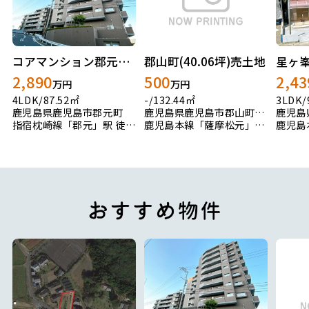
コアマンション郡元ネクステージ
郡山町(40.06坪)売土地
2,890
500
2,43
万円
万円
4LDK/87.52㎡
-/132.44㎡
3LDK/
鹿児島県鹿児島市郡元町
鹿児島県鹿児島市郡山町1419-6
指宿枕崎線「郡元」駅 徒歩3分
鹿児島本線「薩摩松元」駅 徒歩139分