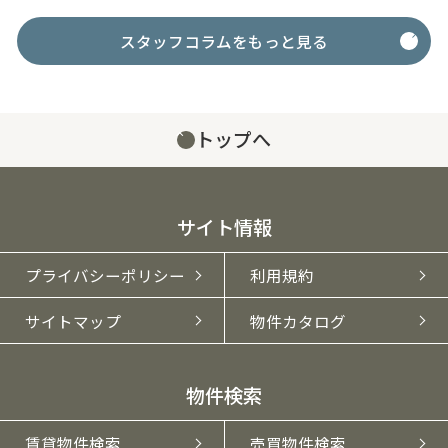
域の住環境や学区内の学
演します⭐️ アップしてい
5丁目 オ
校について関心をお持ち
る動画は撮影風景です
5
スタッフコラムをもっと見る
かと思い...
♪...
トップへ
サイト情報
プライバシーポリシー
利用規約
サイトマップ
物件カタログ
物件検索
賃貸物件検索
売買物件検索