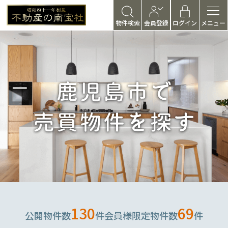
物件検索
会員登録
ログイン
メニュー
130
69
公開物件数
件
会員様限定物件数
件