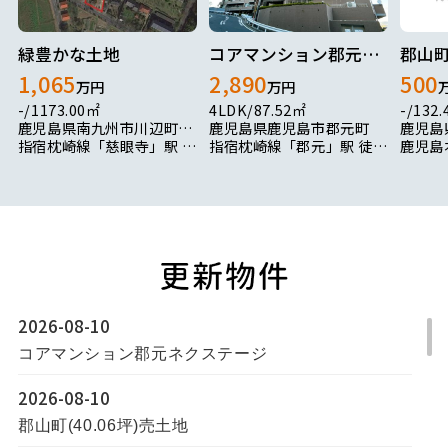
緑豊かな土地
コアマンション郡元ネクステージ
郡山町
1,065
2,890
500
万円
万円
-/1173.00㎡
4LDK/87.52㎡
-/132
鹿児島県南九州市川辺町清水3537
鹿児島県鹿児島市郡元町
指宿枕崎線「慈眼寺」駅 徒歩222分
指宿枕崎線「郡元」駅 徒歩3分
2026-08-10
コアマンション郡元ネクステージ
2026-08-10
郡山町(40.06坪)売土地