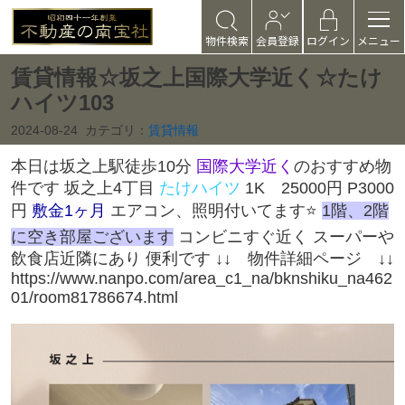
物件検索
会員登録
ログイン
メニュー
賃貸情報☆坂之上国際大学近く☆たけ
ハイツ103
2024-08-24
カテゴリ：
賃貸情報
本日は坂之上駅徒歩10分
国際大学近く
のおすすめ物
件です 坂之上4丁目
たけハイツ
1K 25000円 P3000
円
敷金1ヶ月
エアコン、照明付いてます⭐️
1階、2階
に空き部屋ございます
コンビニすぐ近く スーパーや
飲食店近隣にあり 便利です ↓↓ 物件詳細ページ ↓↓
https://www.nanpo.com/area_c1_na/bknshiku_na462
01/room81786674.html