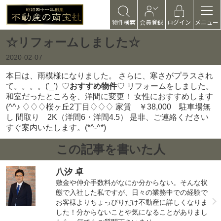
物件検索
会員登録
ログイン
メニュー
☆リフォームしました☆
2020-02-07
本日は、雨模様になりました。 さらに、寒さがプラスされ
て。。。。('_')
♡
おすすめ物件
♡ リフォームをしました。
和室だったところを、洋間に変更！ 女性におすすめします
(^^♪ ♢♢♢桜ヶ丘2丁目♢♢♢ 家賃 ￥38,000 駐車場無
し 間取り 2K（洋間6・洋間4.5） 是非、ご連絡ください
すぐ案内いたします。(*^-^*)
この記事を書いた人
八汐 卓
敷金や仲介手数料がなにか分からない。そんな状
態で入社した私ですが、日々の業務中での経験で
お客様よりちょっぴりだけ不動産に詳しくなりま
した！分からないことや気になることがありまし