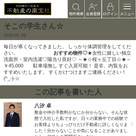
物件検索
会員登録
ログイン
メニュー
そこの学生さん☆
2020-01-20
毎日が寒くなってきました。 しっかり体調管理をしてくだ
さい。
おすすめ物件♡
★女性に嬉しい独立
洗面所・室内洗濯♡陽当り良好♡
～★☆桜ヶ丘丁目☆★～
￥45,000 駐車場無し すぐ入居可能！ 是非、内覧をお
すすめいたします。 すくかけつけますご連絡ください！
(^_-)-☆
この記事を書いた人
八汐 卓
敷金や仲介手数料がなにか分からない。そんな状
態で入社した私ですが、日々の業務中での経験で
お客様よりちょっぴりだけ不動産に詳しくなりま
した！分からないことや気になることがありまし