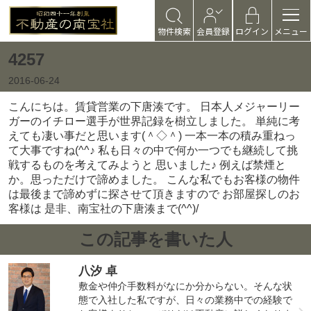
物件検索
会員登録
ログイン
メニュー
4257
2016-06-24
こんにちは。賃貸営業の下唐湊です。 日本人メジャーリー
ガーのイチロー選手が世界記録を樹立しました。 単純に考
えても凄い事だと思います(＾◇＾) 一本一本の積み重ねっ
て大事ですね(^^♪ 私も日々の中で何か一つでも継続して挑
戦するものを考えてみようと 思いました♪ 例えば禁煙と
か。思っただけで諦めました。 こんな私でもお客様の物件
は最後まで諦めずに探させて頂きますので お部屋探しのお
客様は 是非、南宝社の下唐湊まで(^^)/
この記事を書いた人
八汐 卓
敷金や仲介手数料がなにか分からない。そんな状
態で入社した私ですが、日々の業務中での経験で