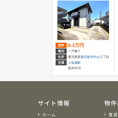
8.3万円
賃料
種別
一戸建て
住所
鹿児島県
鹿児島市
中山
２丁目
交通
上塩屋駅
徒歩41分
サイト情報
物件
ホーム
賃貸