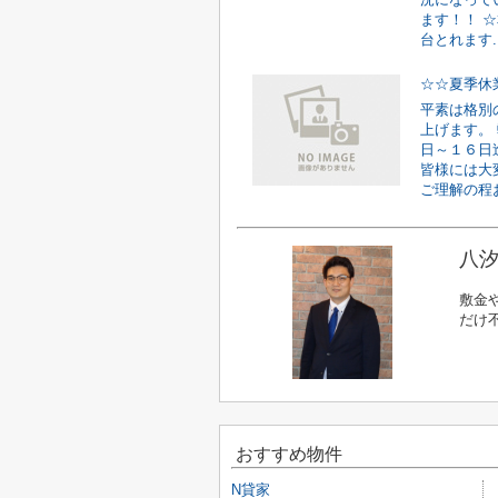
ます！！ 
台とれます..
☆☆夏季休
平素は格別
上げます。
日～１６日
皆様には大
ご理解の程お
八汐
敷金
だけ
おすすめ物件
N貸家