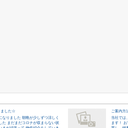
りました☆
ご案内方
になりました 朝晩が少しずつ涼しく
当社では
した まだまだコロナが収まらない状
ます！ 
いまが頑張って 物件紹介をしていき
置し、鍵