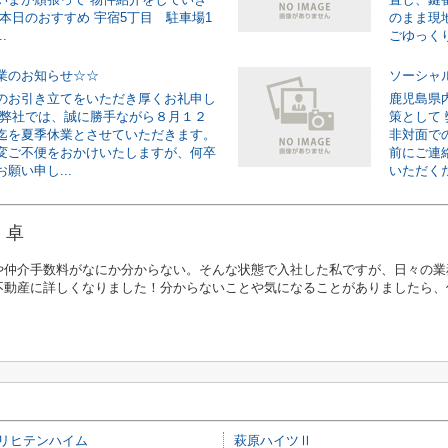
☆本日のおすすめ 宇宿5丁目 駐車場1
のまま現
.
ごゆっくり
業のお知らせ☆☆
ソーシャ
のお引き立てをいただき厚くお礼申し
鹿児島県
 弊社では、誠に勝手ながら８月１２
策として
迄を夏季休業とさせていただきます。
非対面で
変ご不便をおかけいたしますが、何卒
前にご連
願い申し...
いただくだけ
 卓
や仲介手数料がなにか分からない。そんな状態で入社した私ですが、日々の業
不動産に詳しくなりました！分からないことや気になることがありましたら、
リヒテンハイム
萩原ハイツⅡ