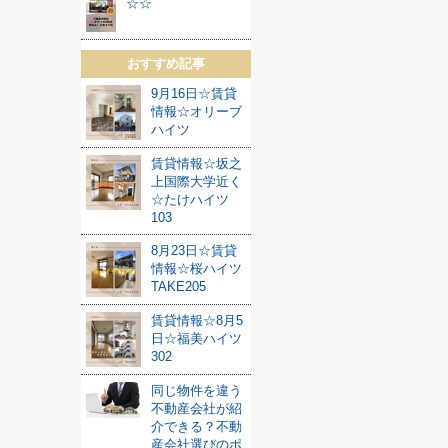
☆☆
おすすめ記事
9月16日☆賃貸
情報☆オリーブ
ハイツ
賃貸情報☆坂之
上国際大学近く
☆たけハイツ
103
8月23日☆賃貸
情報☆桜ハイツ
TAKE205
賃貸情報☆8月5
日☆福美ハイツ
302
同じ物件を違う
不動産会社が紹
介できる？不動
産会社選びのポ