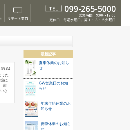
099-265-5000
TEL
営業時間 9:00～17:00
せ
リモート窓口
定休日 毎週水曜日、第１・３・５火曜日
最新記事
夏季休業のお知ら
せ
-09-04
だった
季節に
GW営業日のお知
、南
らせ
伝いさ
年末年始休業のお
知らせ
夏季休業のお知ら
せ