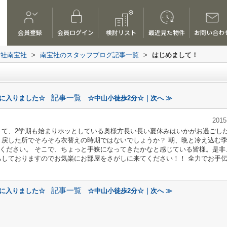
会員登録
会員ログイン
検討リスト
最近見た物件
お問い合わ
会社南宝社
>
南宝社のスタッフブログ記事一覧
>
はじめまして！
記事一覧
月に入りました☆
☆中山小徒歩2分☆｜次へ ≫
2015
さて、2学期も始まりホッとしている奥様方長い長い夏休みはいかがお過ごし
り戻した所でそろそろ衣替えの時期ではないでしょうか？ 朝、晩と冷え込む
ください。 そこで、ちょっと手狭になってきたかなと感じている皆様。是非
ちしておりますのでお気楽にお部屋をさがしに来てください！！ 全力でお手
記事一覧
月に入りました☆
☆中山小徒歩2分☆｜次へ ≫