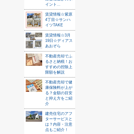
イント...
賃貸情報☆紫原
4丁目☆サンハ
イツTAKE
賃貸情報☆3月
19日☆ディアス
あおぞら
不動産売却でふ
るさと納税！お
すすめの控除上
限額を解説
不動産売却で健
康保険料が上が
る？金額の目安
と抑え方をご紹
介
建売住宅のアフ
ターサービスと
は？内容・注意
点もご紹介！