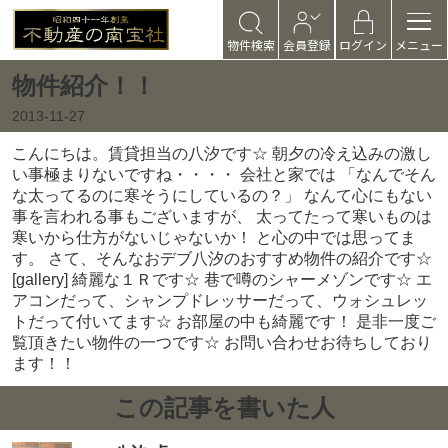
物件検索
会員登録
ログイン
メニュー
物件紹介！！
2013-11-27
こんにちは。賃貸担当の八汐です☆ 朝夕の冷え込みの激し
い事極まりないですね・・・・ 会社と家では 「なんでそん
な太ってるのに寒そうにしているの？」 なんて心にもない
事を言われる事もございますが、 太ってたって寒いものは
寒いから仕方がないじゃないか！ と心の中では思ってま
す。 さて、そんなおデブ八汐のおすすめ物件の紹介です☆
[gallery] 綺麗な１Ｒです☆ 巷で噂のシャーメゾンです☆ エ
アコンだって、シャンプドレッサーだって、ウォシュレッ
トだって付いてます☆ お部屋の中も綺麗です！ 是非一度ご
覧頂きたい物件の一つです☆ お問い合わせお待ちしており
ます！！
この記事を書いた人