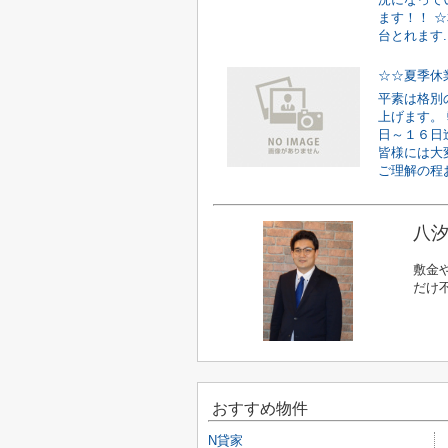
ます！！ 
台とれます..
☆☆夏季休
平素は格別
上げます。
日～１６日
皆様には大
ご理解の程お
八汐
敷金
だけ
おすすめ物件
N貸家