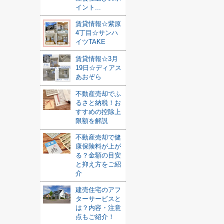
イント...
賃貸情報☆紫原
4丁目☆サンハ
イツTAKE
賃貸情報☆3月
19日☆ディアス
あおぞら
不動産売却でふ
るさと納税！お
すすめの控除上
限額を解説
不動産売却で健
康保険料が上が
る？金額の目安
と抑え方をご紹
介
建売住宅のアフ
ターサービスと
は？内容・注意
点もご紹介！