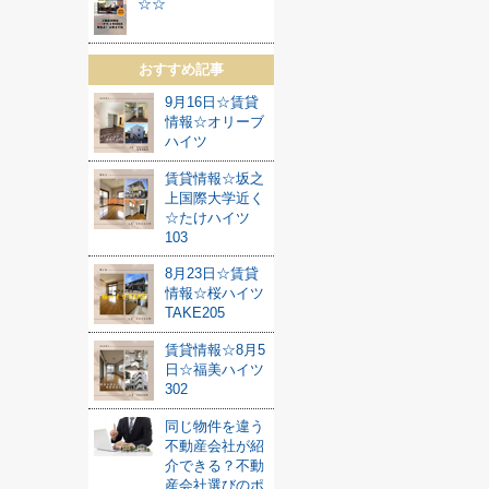
☆☆
おすすめ記事
9月16日☆賃貸
情報☆オリーブ
ハイツ
賃貸情報☆坂之
上国際大学近く
☆たけハイツ
103
8月23日☆賃貸
情報☆桜ハイツ
TAKE205
賃貸情報☆8月5
日☆福美ハイツ
302
同じ物件を違う
不動産会社が紹
介できる？不動
産会社選びのポ