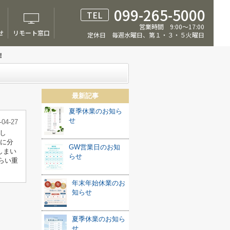
099-265-5000
TEL
営業時間 9:00～17:00
せ
リモート窓口
定休日 毎週水曜日、第１・３・５火曜日
！
最新記事
夏季休業のお知ら
せ
-04-27
まし
に分
GW営業日のお知
しまい
らせ
らい重
年末年始休業のお
知らせ
夏季休業のお知ら
せ