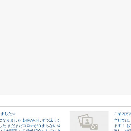
りました☆
ご案内方
になりました 朝晩が少しずつ涼しく
当社では
した まだまだコロナが収まらない状
ます！ 
いまが頑張って 物件紹介をしていき
置し、鍵