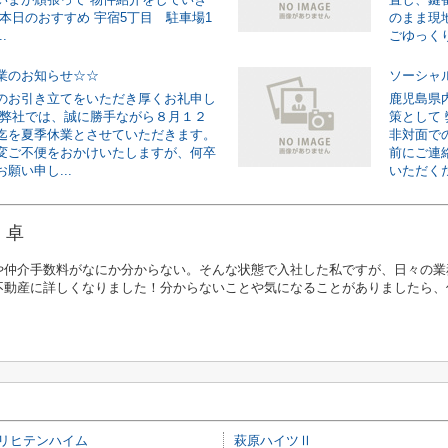
☆本日のおすすめ 宇宿5丁目 駐車場1
のまま現
.
ごゆっくり
業のお知らせ☆☆
ソーシャ
のお引き立てをいただき厚くお礼申し
鹿児島県
 弊社では、誠に勝手ながら８月１２
策として
迄を夏季休業とさせていただきます。
非対面で
変ご不便をおかけいたしますが、何卒
前にご連
願い申し...
いただくだけ
 卓
や仲介手数料がなにか分からない。そんな状態で入社した私ですが、日々の業
不動産に詳しくなりました！分からないことや気になることがありましたら、
リヒテンハイム
萩原ハイツⅡ