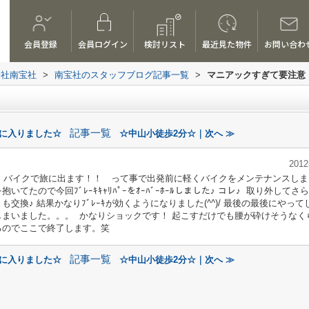
会員登録
会員ログイン
検討リスト
最近見た物件
お問い合わ
会社南宝社
>
南宝社のスタッフブログ記事一覧
>
マニアックすぎて要注意
記事一覧
月に入りました☆
☆中山小徒歩2分☆｜次へ ≫
2012
 今度、バイクで旅に出ます！！ って事で出発前に軽くバイクをメンテナンスし
たので今回ﾌﾞﾚｰｷｷｬﾘﾊﾟｰをｵｰﾊﾞｰﾎｰﾙしました♪ コレ♪
取り外してさら
も交換♪ 結果かなりﾌﾞﾚｰｷが効くようになりました(^^)/ 最後の最後にやって
しまいました。。。
かなりショックです！ 起こすだけでも腰が砕けそうなく
るのでここで終了します。笑
記事一覧
月に入りました☆
☆中山小徒歩2分☆｜次へ ≫