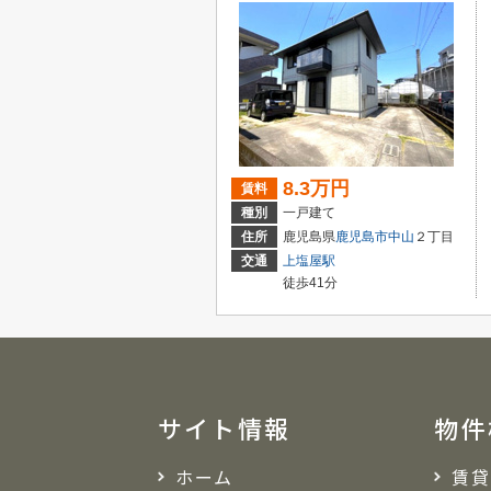
8.3万円
賃料
種別
一戸建て
住所
鹿児島県
鹿児島市
中山
２丁目
交通
上塩屋駅
徒歩41分
サイト情報
物件
ホーム
賃貸