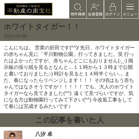
物件検索
会員登録
ログイン
メニュー
ホワイトタイガー！！
2012-03-09
こんにちは。 営業の折田です(^^)/ 先日、ホワイトタイガー
の赤ちゃん見に「平川動物公園」行ってきました。笑 行っ
たはよかったですが、赤ちゃんどこにもおりません(-_-) 掲
示板の張り紙を見るとなんと…１１時から１３時まで公開
と書いておりました:-) 時計を見ると１４時半ぐらい… ま
た、春になったらリベンジします！！！ その頃はもう赤ち
ゃんではなさそうですが！！！！！ でも、大人のホワイト
タイガーなら見てきました(^^)
遠くて見づらいですが、気
になる方は動物園行ってみて下さい(^^) 今改装工事をして
て春には完成するみたいです♪
この記事を書いた人
八汐 卓