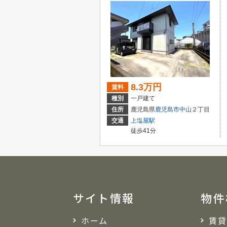
8.3万円
賃料
種別
一戸建て
住所
鹿児島県
鹿児島市
中山
２丁目
交通
上塩屋駅
徒歩41分
サイト情報
物件
ホーム
賃貸