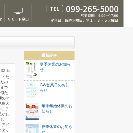
099-265-5000
TEL
営業時間 9:00～17:00
せ
リモート窓口
定休日 毎週水曜日、第１・３・５火曜日
最新記事
夏季休業のお知ら
せ
-02-15
・・だ
んだの
GW営業日のお知
てまで
らせ
、似た
lのマ
児島大
年末年始休業のお
まにで
知らせ
私がし
さし
・アド
夏季休業のお知ら
スタッ
せ