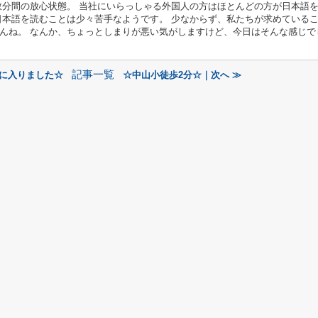
数分間の放心状態。 当社にいらっしゃる外国人の方はほとんどの方が日本語
日本語を読むことは少々苦手なようです。 少なからず、私たちが求めている
んね。 なんか、ちょっとしまりが悪い気がしますけど、今日はそんな感じで
記事一覧
月に入りました☆
☆中山小徒歩2分☆｜次へ ≫