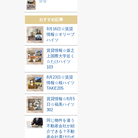
☆☆
おすすめ記事
9月16日☆賃貸
情報☆オリーブ
ハイツ
賃貸情報☆坂之
上国際大学近く
☆たけハイツ
103
8月23日☆賃貸
情報☆桜ハイツ
TAKE205
賃貸情報☆8月5
日☆福美ハイツ
302
同じ物件を違う
不動産会社が紹
介できる？不動
産会社選びのポ