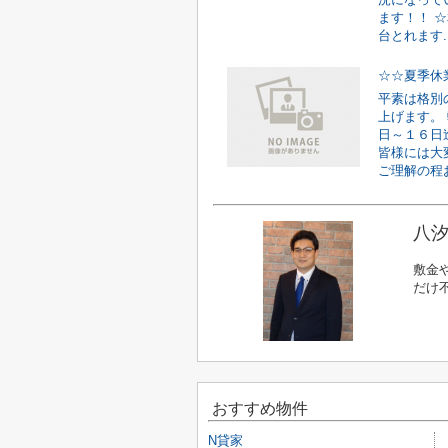
ます！！ 
台とれます..
☆☆夏季休
平素は格別
上げます。
日～１６日
皆様には大
ご理解の程お
八汐
敷金
だけ
おすすめ物件
N貸家