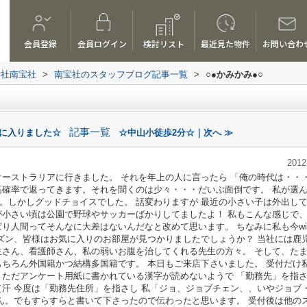
会員登録
会員ログイン
検討リスト
最近見た物件
お問い合わ
会社南宝社
>
南宝社のスタッフブログ記事一覧
>
○●かみかみ●○
記事一覧
月に入りました☆
☆中山小徒歩2分☆｜次へ ≫
2012
オーストラリアに行きました。 それを年上の人に言ったら 「俺の時代は・・
高確率で返ってきます。それを聞くのは少々・・・だいぶ面倒です。 私が選
。しかしグッドチョイスでした。 話変わりますが 最近の小さい子は外出し
が小さい頃は公園で野球やサッカーばかりしてましたよ！ 私もこんな感じで
り人間ってそんなに大差はないんだなと改めて思います。 ちなみに私も今wil
ーズン、皆様はお気に入りのお部屋が見つかりましたでしょうか？ 当社には鹿
生さん、看護師さん、私の弱いお腹を治してくれる先生の方々。 そして、た
もちろん外国籍かつ結構多国籍です。 本日もご来店下さいました。 受付だけ
。ただアンケート用紙に書かれている漢字が読めないようで 「勤務先」を指
（汗 今度は「勤務先住所」を指さし 私「ジョ、ジョブチェン、、いやジョブ
せん。でもすらすらと書いて下さったので伝わったと思います。 受付後は他の