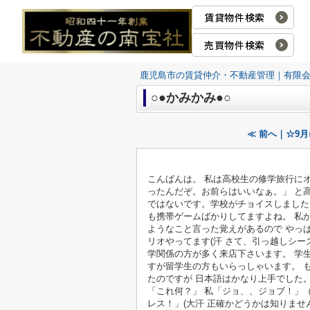
賃貸物件検索
売買物件検索
鹿児島市の賃貸仲介・不動産管理｜有限
○●かみかみ●○
≪ 前へ｜☆9
こんばんは。 私は高校生の修学旅行に
ったんだぞ。お前らはいいなぁ。」 と
ではないです。学校がチョイスしました
も携帯ゲームばかりしてますよね。 私
ようなこと言った覚えがあるので やっぱ
リオやってます(汗 さて、引っ越しシ
学関係の方が多く来店下さいます。 学
すが留学生の方もいらっしゃいます。 
たのですが 日本語はかなり上手でした
「これ何？」 私「ジョ、、ジョブ！」
レス！」(大汗 正確かどうかは知りま