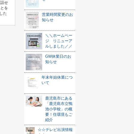
を話せ
ことを
した
営業時間変更のお
知らせ
＼＼ホームペー
ジ リニューア
ルしました／／
GW休業日のお
知らせ
年末年始休業につ
いて
鹿児島市にある
「鹿児島市立鴨
池小学校」の概
要！住環境もご
紹介
☆☆テレビ出演情報