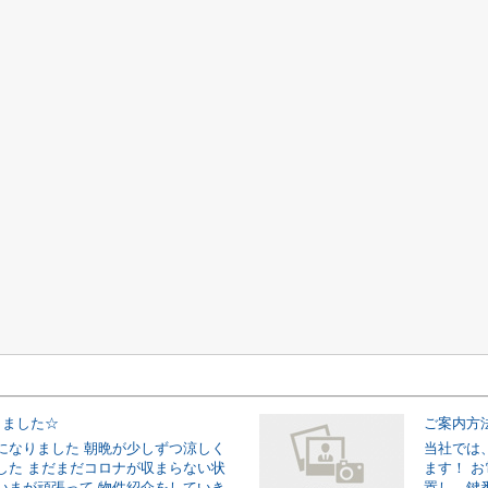
りました☆
ご案内方
になりました 朝晩が少しずつ涼しく
当社では
した まだまだコロナが収まらない状
ます！ 
いまが頑張って 物件紹介をしていき
置し、鍵