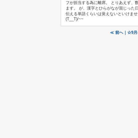
フが担当する為に離席。 とりあえず、
ます。 が、漢字とひらがなが混じった
伝える単語くらいは覚えないといけませ
(T__T)/~~
≪ 前へ｜☆9