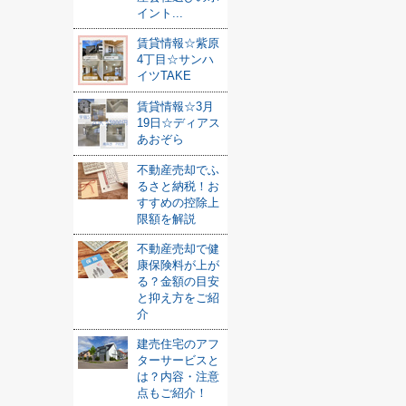
イント...
賃貸情報☆紫原
4丁目☆サンハ
イツTAKE
賃貸情報☆3月
19日☆ディアス
あおぞら
不動産売却でふ
るさと納税！お
すすめの控除上
限額を解説
不動産売却で健
康保険料が上が
る？金額の目安
と抑え方をご紹
介
建売住宅のアフ
ターサービスと
は？内容・注意
点もご紹介！