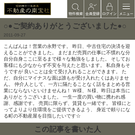
物件検索
会員登録
ログイン
メニュー
○●ご契約ありがとうございました●○
2011-09-27
こんばんは！営業の永野です。 昨日、中古住宅の決済を迎
えることができました。 まだまだ売買の仕事に不慣れな分
自分自身ここに至るまで様々な勉強をしました。 そしてお
客様にも少なからず不安を与えたと思います。 私自身もそ
うですが 良いことは全て受け入れることができます。 た
だ、自分にマイナスな面は誰もが受け入れたくはありませ
ん。 仲介人として、一方に隔たることなく話をまとめる営
業にならないといけませんね！ Ｗ様、Ｎ様、昨日は本当に
ありがとうございました。 一生一度の買い物に携われ感
謝、感謝です。 売買に限らず、賃貸も一緒です。 皆様にと
ってよりより住環境をご提供できるよう、 身近で頼りにな
る町の不動産屋を目指したいです☆
この記事を書いた人