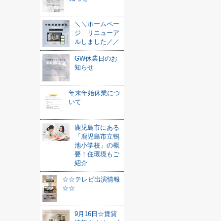
＼＼ホームペー
ジ リニューア
ルしました／／
GW休業日のお
知らせ
年末年始休業につ
いて
鹿児島市にある
「鹿児島市立鴨
池小学校」の概
要！住環境もご
紹介
☆☆テレビ出演情報
☆☆
9月16日☆賃貸