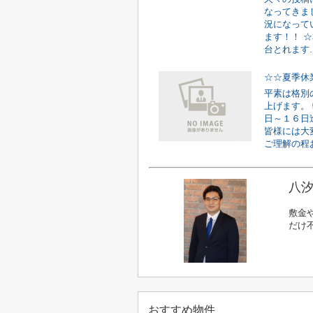
なってきま
況になって
ます！！ 
台とれます..
☆☆夏季休
平素は格別
上げます。
日～１６日
皆様には大
ご理解の程お
八汐
敷金
だけ
おすすめ物件