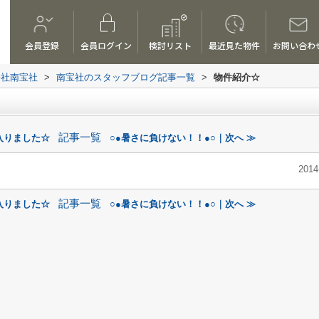
会員登録
会員ログイン
検討リスト
最近見た物件
お問い合わ
会社南宝社
>
南宝社のスタッフブログ記事一覧
>
物件紹介☆
記事一覧
入りました☆
○●暑さに負けない！！●○｜次へ ≫
2014
記事一覧
入りました☆
○●暑さに負けない！！●○｜次へ ≫