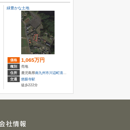
緑豊かな土地
1,065万円
価格
種別
売地
住所
鹿児島県
南九州市
川辺町清水
3537
交通
慈眼寺駅
徒歩222分
会社情報