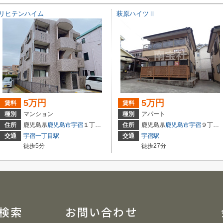
リヒテンハイム
萩原ハイツⅡ
5万円
5万円
賃料
賃料
種別
マンション
種別
アパート
住所
鹿児島県
鹿児島市
宇宿
１丁目４６-１２
住所
鹿児島県
鹿児島市
宇宿
９丁目１９-１０
交通
宇宿一丁目駅
交通
宇宿駅
徒歩5分
徒歩27分
検索
お問い合わせ