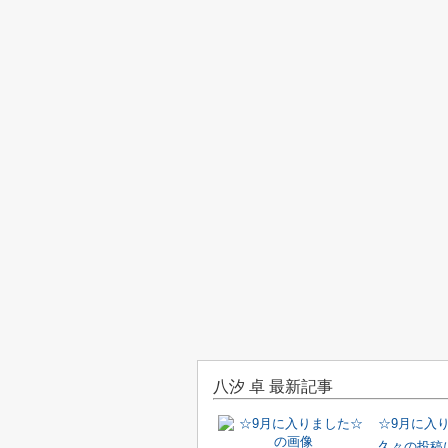
八汐 卓 最新記事
☆9月に入
久々の投稿