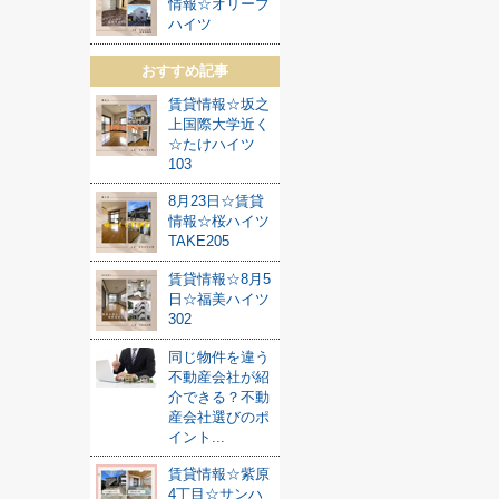
情報☆オリーブ
ハイツ
おすすめ記事
賃貸情報☆坂之
上国際大学近く
☆たけハイツ
103
8月23日☆賃貸
情報☆桜ハイツ
TAKE205
賃貸情報☆8月5
日☆福美ハイツ
302
同じ物件を違う
不動産会社が紹
介できる？不動
産会社選びのポ
イント...
賃貸情報☆紫原
4丁目☆サンハ