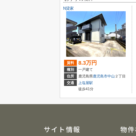
N貸家
8.3万円
賃料
種別
一戸建て
住所
鹿児島県
鹿児島市
中山
２丁目
交通
上塩屋駅
徒歩41分
サイト情報
物件