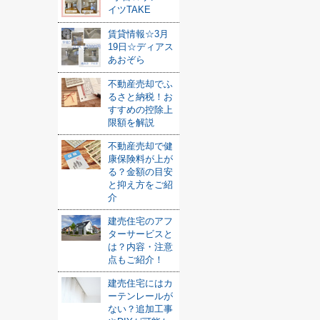
イツTAKE
賃貸情報☆3月
19日☆ディアス
あおぞら
不動産売却でふ
るさと納税！お
すすめの控除上
限額を解説
不動産売却で健
康保険料が上が
る？金額の目安
と抑え方をご紹
介
建売住宅のアフ
ターサービスと
は？内容・注意
点もご紹介！
建売住宅にはカ
ーテンレールが
ない？追加工事