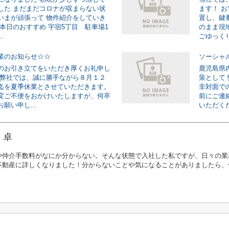
した まだまだコロナが収まらない状
ます！ 
いまが頑張って 物件紹介をしていき
置し、鍵
☆本日のおすすめ 宇宿5丁目 駐車場1
のまま現
.
ごゆっくり
業のお知らせ☆☆
ソーシャ
のお引き立てをいただき厚くお礼申し
鹿児島県
 弊社では、誠に勝手ながら８月１２
策として
迄を夏季休業とさせていただきます。
非対面で
変ご不便をおかけいたしますが、何卒
前にご連
願い申し...
いただくだけ
 卓
や仲介手数料がなにか分からない。そんな状態で入社した私ですが、日々の業
不動産に詳しくなりました！分からないことや気になることがありましたら、