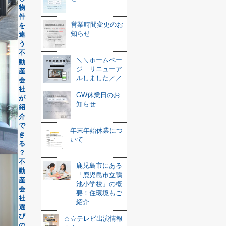
物
件
営業時間変更のお
を
知らせ
違
う
不
＼＼ホームペー
動
ジ リニューア
産
ルしました／／
会
社
GW休業日のお
が
知らせ
紹
介
で
年末年始休業につ
き
いて
る
？
不
鹿児島市にある
動
「鹿児島市立鴨
産
池小学校」の概
会
要！住環境もご
社
紹介
選
び
☆☆テレビ出演情報
の