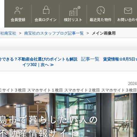
会員登録
会員ログイン
検討リスト
最近見た物件
お問い合わ
会社南宝社
>
南宝社のスタッフブログ記事一覧
>
メイン画像用
記事一覧
介できる？不動産会社選びのポイントも解説
賃貸情報☆8月5日
イツ302｜次へ ≫
2024
Ｃサイト３枚目
スマホサイト１枚目
スマホサイト２枚目
スマホサイト３枚目