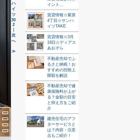
ハ
イント...
イ
ツ
賃貸情報☆紫原
30
4丁目☆サンハ
2
イツTAKE
｜
次
賃貸情報☆3月
へ
19日☆ディアス
あおぞら
≫
不動産売却でふ
るさと納税！お
すすめの控除上
限額を解説
不動産売却で健
康保険料が上が
る？金額の目安
と抑え方をご紹
介
建売住宅のアフ
ターサービスと
は？内容・注意
点もご紹介！