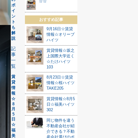
☆☆
ポ
イ
ン
おすすめ記事
ト
も
9月16日☆賃貸
解
情報☆オリーブ
説
ハイツ
記
賃貸情報☆坂之
事
上国際大学近く
一
☆たけハイツ
覧
103
賃
8月23日☆賃貸
貸
情報☆桜ハイツ
情
TAKE205
報
☆
賃貸情報☆8月5
8
日☆福美ハイツ
月
302
5
日
同じ物件を違う
☆
不動産会社が紹
福
介できる？不動
美
産会社選びのポ