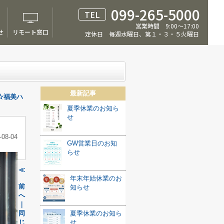
099-265-5000
TEL
営業時間 9:00～17:00
せ
リモート窓口
定休日 毎週水曜日、第１・３・５火曜日
最新記事
☆福美ハ
夏季休業のお知ら
せ
-08-04
GW営業日のお知
らせ
≪
年末年始休業のお
前
知らせ
へ
｜
同
夏季休業のお知ら
じ
せ