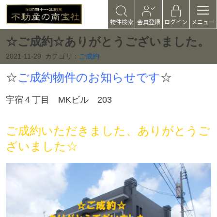
物件検索
会員登録
ログイン
メニュー
☆ご成約☆ありがとうございました。
2021-11-29
カテゴリ：
ご成約
☆
ご成約物件のお知らせです
☆
宇宿４丁目 MKビル 203
ご成約いただきました、ありがとうご
ざいました☆