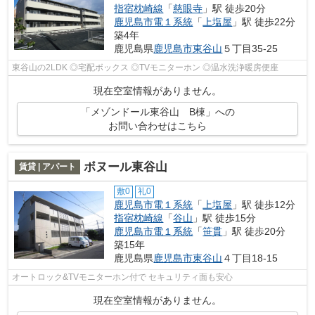
指宿枕崎線
「
慈眼寺
」駅 徒歩20分
鹿児島市電１系統
「
上塩屋
」駅 徒歩22分
築4年
鹿児島県
鹿児島市
東谷山
５丁目35-25
東谷山の2LDK ◎宅配ボックス ◎TVモニターホン ◎温水洗浄暖房便座
現在空室情報がありません。
「メゾンドール東谷山 B棟」への
お問い合わせはこちら
ボヌール東谷山
賃貸 | アパート
敷0
礼0
鹿児島市電１系統
「
上塩屋
」駅 徒歩12分
指宿枕崎線
「
谷山
」駅 徒歩15分
鹿児島市電１系統
「
笹貫
」駅 徒歩20分
築15年
鹿児島県
鹿児島市
東谷山
４丁目18-15
オートロック&TVモニターホン付で セキュリティ面も安心
現在空室情報がありません。