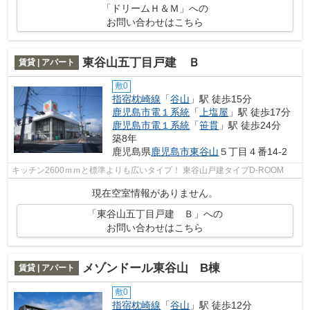
「ドリームＨ＆Ｍ」への
お問い合わせはこちら
東谷山五丁目戸建 Ｂ
賃貸 | アパート
敷0
指宿枕崎線
「
谷山
」駅 徒歩15分
鹿児島市電１系統
「
上塩屋
」駅 徒歩17分
鹿児島市電１系統
「
笹貫
」駅 徒歩24分
築8年
鹿児島県
鹿児島市
東谷山
５丁目４番14-2
キッチン2600ｍｍと標準よりも広いタイプ！ 東谷山戸建タイプD-ROOM
現在空室情報がありません。
「東谷山五丁目戸建 Ｂ」への
お問い合わせはこちら
メゾンドール東谷山 B棟
賃貸 | アパート
敷0
指宿枕崎線
「
谷山
」駅 徒歩12分