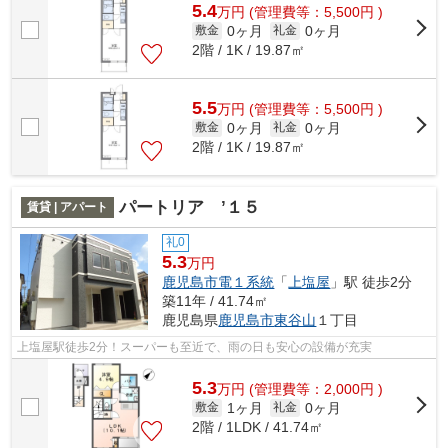
5.4
万
円
(管理費等：5,500円 )
0ヶ月
0ヶ月
敷金
礼金
2階 / 1K / 19.87㎡
5.5
万
円
(管理費等：5,500円 )
0ヶ月
0ヶ月
敷金
礼金
2階 / 1K / 19.87㎡
パートリア ’１５
賃貸 | アパート
礼0
5.3
万円
鹿児島市電１系統
「
上塩屋
」駅 徒歩2分
築11年 / 41.74㎡
鹿児島県
鹿児島市
東谷山
１丁目
上塩屋駅徒歩2分！スーパーも至近で、雨の日も安心の設備が充実
5.3
万
円
(管理費等：2,000円 )
1ヶ月
0ヶ月
敷金
礼金
2階 / 1LDK / 41.74㎡