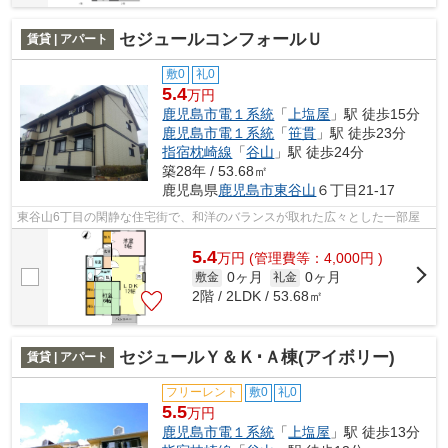
セジュールコンフォールＵ
賃貸 | アパート
敷0
礼0
5.4
万円
鹿児島市電１系統
「
上塩屋
」駅 徒歩15分
鹿児島市電１系統
「
笹貫
」駅 徒歩23分
指宿枕崎線
「
谷山
」駅 徒歩24分
築28年 / 53.68㎡
鹿児島県
鹿児島市
東谷山
６丁目21-17
東谷山6丁目の閑静な住宅街で、和洋のバランスが取れた広々とした一部屋
5.4
万
円
(管理費等：4,000円 )
0ヶ月
0ヶ月
敷金
礼金
2階 / 2LDK / 53.68㎡
セジュールＹ＆Ｋ･Ａ棟(アイボリー)
賃貸 | アパート
フリーレント
敷0
礼0
5.5
万円
鹿児島市電１系統
「
上塩屋
」駅 徒歩13分