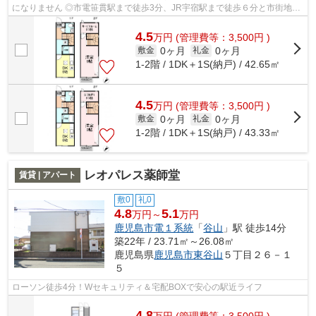
になりません ◎市電笹貫駅まで徒歩3分、JR宇宿駅まで徒歩６分と市街地ま
でのアクセス良好です
4.5
万
円
(管理費等：3,500円 )
0ヶ月
0ヶ月
敷金
礼金
1-2階 / 1DK＋1S(納戸) / 42.65㎡
4.5
万
円
(管理費等：3,500円 )
0ヶ月
0ヶ月
敷金
礼金
1-2階 / 1DK＋1S(納戸) / 43.33㎡
レオパレス薬師堂
賃貸 | アパート
敷0
礼0
4.8
5.1
万円～
万円
鹿児島市電１系統
「
谷山
」駅 徒歩14分
築22年 / 23.71㎡～26.08㎡
鹿児島県
鹿児島市
東谷山
５丁目２６－１
５
ローソン徒歩4分！Wセキュリティ＆宅配BOXで安心の駅近ライフ
4.8