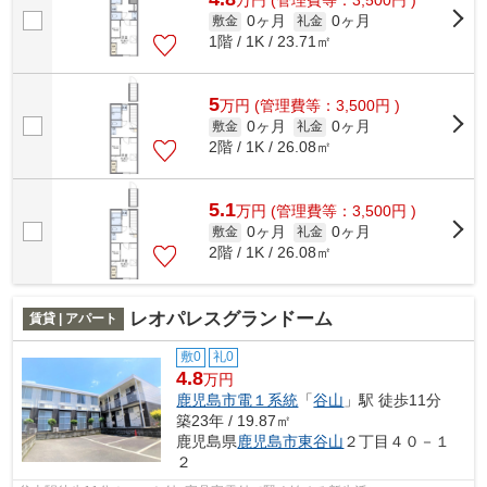
万
円
(管理費等：3,500円 )
0ヶ月
0ヶ月
敷金
礼金
1階 / 1K / 23.71㎡
5
万
円
(管理費等：3,500円 )
0ヶ月
0ヶ月
敷金
礼金
2階 / 1K / 26.08㎡
5.1
万
円
(管理費等：3,500円 )
0ヶ月
0ヶ月
敷金
礼金
2階 / 1K / 26.08㎡
レオパレスグランドーム
賃貸 | アパート
敷0
礼0
4.8
万円
鹿児島市電１系統
「
谷山
」駅 徒歩11分
築23年 / 19.87㎡
鹿児島県
鹿児島市
東谷山
２丁目４０－１
２