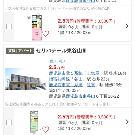
鹿児島県
鹿児島市
東谷山
６丁目1-13
バス停徒歩2分＆都市ガス！IHヒーター完備で誠実な安心感の1K
2.5
万
円
(管理費等：3,500円 )
0ヶ月
0ヶ月
敷金
礼金
1階 / 1K / 20.03㎡
セリバテール東谷山Ⅲ
賃貸 | アパート
敷0
礼0
2.5
万円
鹿児島市電１系統
「
上塩屋
」駅 徒歩16分
指宿枕崎線
「
谷山
」駅 徒歩22分
鹿児島市電１系統
「
笹貫
」駅 徒歩23分
築31年 / 20.03㎡
鹿児島県
鹿児島市
東谷山
６丁目18-22
谷山駅徒歩圏内＆都市ガス仕様！買い物便利なバス・トイレ別1K
2.5
万
円
(管理費等：3,500円 )
0ヶ月
0ヶ月
敷金
礼金
1階 / 1K / 20.03㎡