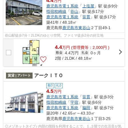
4.4
万円
鹿児島市電１系統
「
上塩屋
」駅 徒歩9分
指宿枕崎線
「
谷山
」駅 徒歩17分
鹿児島市電１系統
「
笹貫
」駅 徒歩17分
築41年 / 48.18㎡
鹿児島県
鹿児島市
東谷山
２丁目49-1
谷山駅徒歩7分！2LDKのゆとり空間。ファミマ徒歩2分の好立地
4.4
万
円
(管理費等：2,000円 )
4.4万円
0ヶ月
敷金
礼金
2階 / 2LDK / 48.18㎡
アークＩＴＯ
賃貸 | アパート
敷0
礼0
4.5
万円
鹿児島市電１系統
「
笹貫
」駅 徒歩3分
指宿枕崎線
「
宇宿
」駅 徒歩6分
鹿児島市電１系統
「
脇田
」駅 徒歩7分
築20年 / 42.65㎡～43.33㎡
鹿児島県
鹿児島市
東谷山
１丁目3-25
◎メゾネットタイプ♪ 内部の階段を利用することで、１,２階での生活音が気