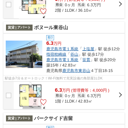
0ヶ月
6.3万円
敷金
礼金
2階 / 1LDK / 36.10㎡
ボヌール東谷山
賃貸 | アパート
敷0
6.3
万円
鹿児島市電１系統
「
上塩屋
」駅 徒歩12分
指宿枕崎線
「
谷山
」駅 徒歩17分
鹿児島市電１系統
「
笹貫
」駅 徒歩20分
築15年 / 42.83㎡
鹿児島県
鹿児島市
東谷山
４丁目18-15
駅徒歩7分＆オートロック！Wi-Fi無料で充実設備の角部屋1LDK
6.3
万
円
(管理費等：4,000円 )
0ヶ月
6.3万円
敷金
礼金
1階 / 1LDK / 42.83㎡
パークサイド吉留
賃貸 | アパート