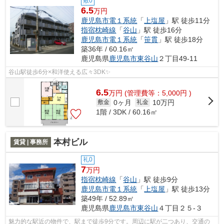
敷0
6.5
万円
鹿児島市電１系統
「
上塩屋
」駅 徒歩11分
指宿枕崎線
「
谷山
」駅 徒歩16分
鹿児島市電１系統
「
笹貫
」駅 徒歩18分
築36年 / 60.16㎡
鹿児島県
鹿児島市
東谷山
２丁目49-11
谷山駅徒歩6分×和洋使える広々3DK✨
6.5
万
円
(管理費等：5,000円 )
0ヶ月
10万円
敷金
礼金
1階 / 3DK / 60.16㎡
本村ビル
賃貸 | 事務所
礼0
7
万円
指宿枕崎線
「
谷山
」駅 徒歩9分
鹿児島市電１系統
「
上塩屋
」駅 徒歩13分
築49年 / 52.89㎡
鹿児島県
鹿児島市
東谷山
４丁目２５-３
魅力的な駅近の物件で、駅まで徒歩9分です。周辺に駅が二つあり、交通の