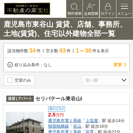
物件検索
会員登録
ログイン
メニュー
鹿児島市東谷山 賃貸、店舗、事務所、
土地(賃貸)、住宅以外建物全部一覧
34
43
1～30
該当物件数
件
空き数
件
件を表示
変更
絞り込み条件：
なし
空室のみ
セリバテール東谷山I
賃貸 | アパート
敷0
礼0
2.5
万円
鹿児島市電１系統
「
上塩屋
」駅 徒歩14分
指宿枕崎線
「
谷山
」駅 徒歩18分
鹿児島市電１系統
「
笹貫
」駅 徒歩22分