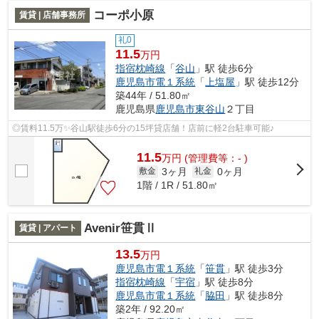
コーポ小原
賃貸 | 店舗事務所
礼0
11.5
万円
指宿枕崎線
「
谷山
」駅 徒歩6分
鹿児島市電１系統
「
上塩屋
」駅 徒歩12分
築44年 / 51.80㎡
鹿児島県
鹿児島市
東谷山
２丁目
◎賃料11.5万✨谷山駅徒歩6分の15坪貸店舗！店前に軽2台駐車可能♪
11.5
万
円
(管理費等：- )
3ヶ月
0ヶ月
敷金
礼金
1階 / 1R / 51.80㎡
Avenir笹貫Ⅱ
賃貸 | アパート
13.5
万円
鹿児島市電１系統
「
笹貫
」駅 徒歩3分
指宿枕崎線
「
宇宿
」駅 徒歩8分
鹿児島市電１系統
「
脇田
」駅 徒歩8分
築2年 / 92.20㎡