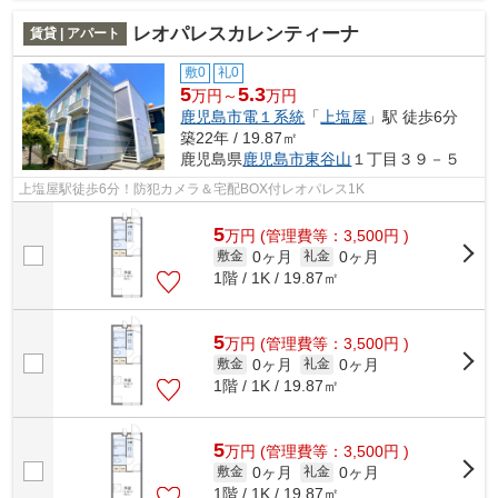
レオパレスカレンティーナ
賃貸 | アパート
敷0
礼0
5
5.3
万円～
万円
鹿児島市電１系統
「
上塩屋
」駅 徒歩6分
築22年 / 19.87㎡
鹿児島県
鹿児島市
東谷山
１丁目３９－５
上塩屋駅徒歩6分！防犯カメラ＆宅配BOX付レオパレス1K
5
万
円
(管理費等：3,500円 )
0ヶ月
0ヶ月
敷金
礼金
1階 / 1K / 19.87㎡
5
万
円
(管理費等：3,500円 )
0ヶ月
0ヶ月
敷金
礼金
1階 / 1K / 19.87㎡
5
万
円
(管理費等：3,500円 )
0ヶ月
0ヶ月
敷金
礼金
1階 / 1K / 19.87㎡