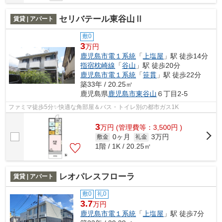
セリバテール東谷山Ⅱ
賃貸 | アパート
敷0
3
万円
鹿児島市電１系統
「
上塩屋
」駅 徒歩14分
指宿枕崎線
「
谷山
」駅 徒歩20分
鹿児島市電１系統
「
笹貫
」駅 徒歩22分
築33年 / 20.25㎡
鹿児島県
鹿児島市
東谷山
６丁目2-5
ファミマ徒歩5分✨快適な角部屋＆バス・トイレ別の都市ガス1K
3
万
円
(管理費等：3,500円 )
0ヶ月
3万円
敷金
礼金
1階 / 1K / 20.25㎡
レオパレスフローラ
賃貸 | アパート
敷0
礼0
3.7
万円
鹿児島市電１系統
「
上塩屋
」駅 徒歩7分