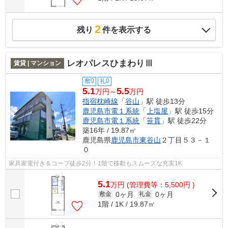
2
残り
件を表示する
レオパレスひまわりⅢ
賃貸 | マンション
敷0
礼0
5.1
5.5
万円～
万円
指宿枕崎線
「
谷山
」駅 徒歩13分
鹿児島市電１系統
「
上塩屋
」駅 徒歩15分
鹿児島市電１系統
「
笹貫
」駅 徒歩22分
築16年 / 19.87㎡
鹿児島県
鹿児島市
東谷山
２丁目５３－１
０
家具家電付き＆コープ徒歩2分！1階で移動もスムーズな充実1K
5.1
万
円
(管理費等：5,500円 )
0ヶ月
0ヶ月
敷金
礼金
1階 / 1K / 19.87㎡