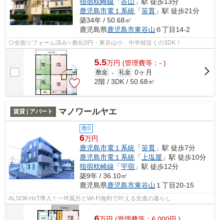
指宿枕崎線
「
谷山
」駅 徒歩13分
鹿児島市電１系統
「
笹貫
」駅 徒歩21分
築34年 / 50.68㎡
鹿児島県
鹿児島市
東谷山
６丁目14-2
◎全面リフォーム済み✨敷礼0円・東谷山小、中学校近くの3DK！
5.5
万
円
(管理費等：- )
0ヶ月
敷金
-
礼金
2階 / 3DK / 50.68㎡
マノワールヤエ
賃貸 | アパート
敷0
6
万円
鹿児島市電１系統
「
笹貫
」駅 徒歩7分
鹿児島市電１系統
「
上塩屋
」駅 徒歩10分
指宿枕崎線
「
宇宿
」駅 徒歩12分
築9年 / 36.10㎡
鹿児島県
鹿児島市
東谷山
１丁目20-15
ALSOK×IoT導入！一坪風呂とWi-Fi無料で叶える先進の暮らし
6
万
円
(管理費等：6,000円 )