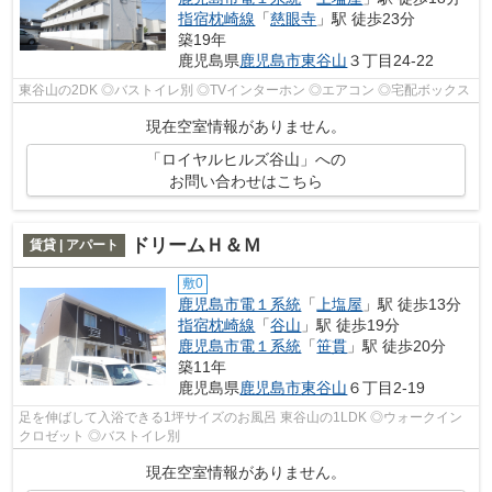
指宿枕崎線
「
慈眼寺
」駅 徒歩23分
築19年
鹿児島県
鹿児島市
東谷山
３丁目24-22
東谷山の2DK ◎バストイレ別 ◎TVインターホン ◎エアコン ◎宅配ボックス
現在空室情報がありません。
「ロイヤルヒルズ谷山」への
お問い合わせはこちら
ドリームＨ＆Ｍ
賃貸 | アパート
敷0
鹿児島市電１系統
「
上塩屋
」駅 徒歩13分
指宿枕崎線
「
谷山
」駅 徒歩19分
鹿児島市電１系統
「
笹貫
」駅 徒歩20分
築11年
鹿児島県
鹿児島市
東谷山
６丁目2-19
足を伸ばして入浴できる1坪サイズのお風呂 東谷山の1LDK ◎ウォークイン
クロゼット ◎バストイレ別
現在空室情報がありません。