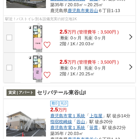
築35年 / 20.03㎡～20.25㎡
鹿児島県
鹿児島市
東谷山
６丁目1-13
駅近！バストイレ別＆設備充実の好立地1K
2.5
万
円
(管理費等：3,500円 )
0ヶ月
0ヶ月
敷金
礼金
2階 / 1K / 20.03㎡
2.5
万
円
(管理費等：3,500円 )
0ヶ月
0ヶ月
敷金
礼金
2階 / 1K / 20.25㎡
セリバテール東谷山I
賃貸 | アパート
敷0
礼0
2.5
万円
鹿児島市電１系統
「
上塩屋
」駅 徒歩14分
指宿枕崎線
「
谷山
」駅 徒歩20分
鹿児島市電１系統
「
笹貫
」駅 徒歩22分
築35年 / 20.03㎡