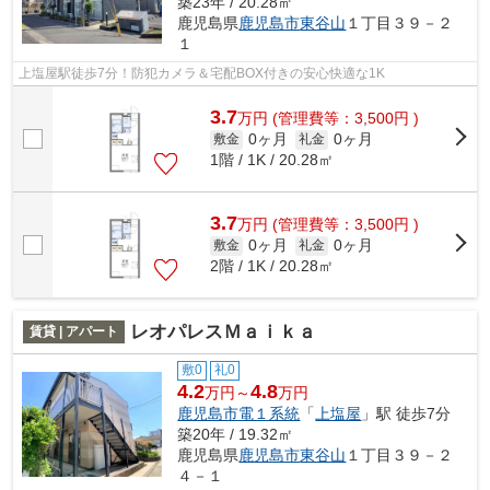
築23年 / 20.28㎡
鹿児島県
鹿児島市
東谷山
１丁目３９－２
１
上塩屋駅徒歩7分！防犯カメラ＆宅配BOX付きの安心快適な1K
3.7
万
円
(管理費等：3,500円 )
0ヶ月
0ヶ月
敷金
礼金
1階 / 1K / 20.28㎡
3.7
万
円
(管理費等：3,500円 )
0ヶ月
0ヶ月
敷金
礼金
2階 / 1K / 20.28㎡
レオパレスＭａｉｋａ
賃貸 | アパート
敷0
礼0
4.2
4.8
万円～
万円
鹿児島市電１系統
「
上塩屋
」駅 徒歩7分
築20年 / 19.32㎡
鹿児島県
鹿児島市
東谷山
１丁目３９－２
４－１