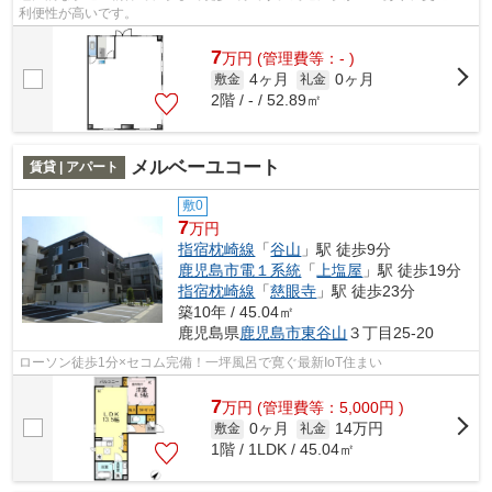
利便性が高いです。
7
万
円
(管理費等：- )
4ヶ月
0ヶ月
敷金
礼金
2階 / - / 52.89㎡
メルベーユコート
賃貸 | アパート
敷0
7
万円
指宿枕崎線
「
谷山
」駅 徒歩9分
鹿児島市電１系統
「
上塩屋
」駅 徒歩19分
指宿枕崎線
「
慈眼寺
」駅 徒歩23分
築10年 / 45.04㎡
鹿児島県
鹿児島市
東谷山
３丁目25-20
ローソン徒歩1分×セコム完備！一坪風呂で寛ぐ最新IoT住まい
7
万
円
(管理費等：5,000円 )
0ヶ月
14万円
敷金
礼金
1階 / 1LDK / 45.04㎡