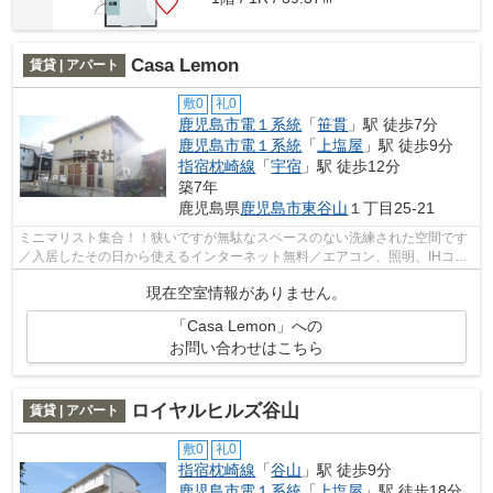
Casa Lemon
賃貸 | アパート
敷0
礼0
鹿児島市電１系統
「
笹貫
」駅 徒歩7分
鹿児島市電１系統
「
上塩屋
」駅 徒歩9分
指宿枕崎線
「
宇宿
」駅 徒歩12分
築7年
鹿児島県
鹿児島市
東谷山
１丁目25-21
ミニマリスト集合！！狭いですが無駄なスペースのない洗練された空間です
／入居したその日から使えるインターネット無料／エアコン、照明、IHコン
ロ付／SECOM付きなのではじめての一人...
現在空室情報がありません。
「Casa Lemon」への
お問い合わせはこちら
ロイヤルヒルズ谷山
賃貸 | アパート
敷0
礼0
指宿枕崎線
「
谷山
」駅 徒歩9分
鹿児島市電１系統
「
上塩屋
」駅 徒歩18分