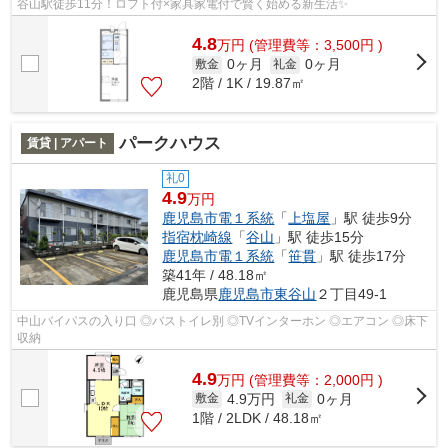
谷山駅徒歩11分！ロフト付×家具家電付で賢く始める新生活✨
4.8
万
円
(管理費等：3,500円 )
0ヶ月
0ヶ月
敷金
礼金
2階 / 1K / 19.87㎡
パークハウス
賃貸 | アパート
礼0
4.9
万円
鹿児島市電１系統
「
上塩屋
」駅 徒歩9分
指宿枕崎線
「
谷山
」駅 徒歩15分
鹿児島市電１系統
「
笹貫
」駅 徒歩17分
築41年 / 48.18㎡
鹿児島県
鹿児島市
東谷山
２丁目49-1
中山バイパスの入り口 ◎バストイレ別 ◎TVインターホン ◎エアコン ◎床下
収納
4.9
万
円
(管理費等：2,000円 )
4.9万円
0ヶ月
敷金
礼金
1階 / 2LDK / 48.18㎡