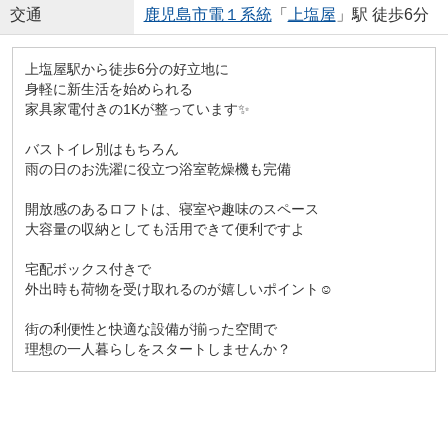
交通
鹿児島市電１系統
「
上塩屋
」駅 徒歩6分
上塩屋駅から徒歩6分の好立地に
身軽に新生活を始められる
家具家電付きの1Kが整っています✨
バストイレ別はもちろん
雨の日のお洗濯に役立つ浴室乾燥機も完備
開放感のあるロフトは、寝室や趣味のスペース
大容量の収納としても活用できて便利ですよ
宅配ボックス付きで
外出時も荷物を受け取れるのが嬉しいポイント☺
街の利便性と快適な設備が揃った空間で
理想の一人暮らしをスタートしませんか？