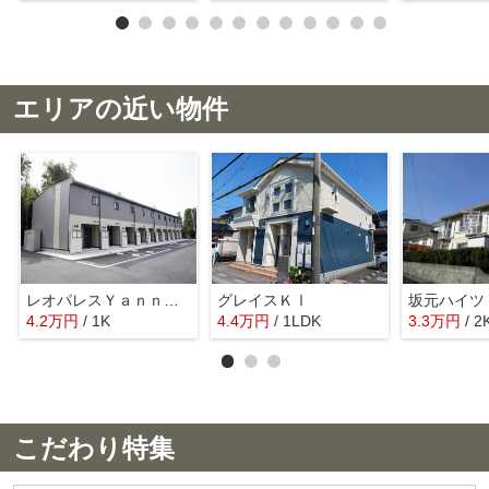
エリアの近い物件
レオパレスＹａｎｎｏ２
グレイスＫⅠ
坂元ハイツ
4.2
万
円
/ 1K
4.4
万
円
/ 1LDK
3.3
万
円
/ 2
こだわり特集