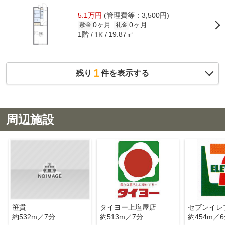
5.1万円
(管理費等：3,500円)
0ヶ月
0ヶ月
敷金
礼金
1階
19.87㎡
1K
1
残り
件を表示する
周辺施設
笹貫
タイヨー上塩屋店
約532m／7分
約513m／7分
約454m／