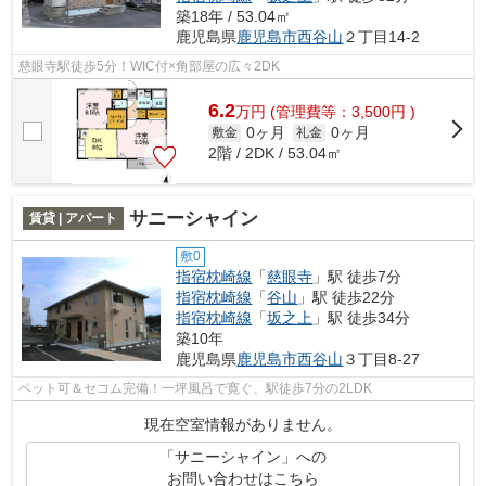
築18年 / 53.04㎡
鹿児島県
鹿児島市
西谷山
２丁目14-2
慈眼寺駅徒歩5分！WIC付×角部屋の広々2DK
6.2
万
円
(管理費等：3,500円 )
0ヶ月
0ヶ月
敷金
礼金
2階 / 2DK / 53.04㎡
サニーシャイン
賃貸 | アパート
敷0
指宿枕崎線
「
慈眼寺
」駅 徒歩7分
指宿枕崎線
「
谷山
」駅 徒歩22分
指宿枕崎線
「
坂之上
」駅 徒歩34分
築10年
鹿児島県
鹿児島市
西谷山
３丁目8-27
ペット可＆セコム完備！一坪風呂で寛ぐ、駅徒歩7分の2LDK
現在空室情報がありません。
「サニーシャイン」への
お問い合わせはこちら