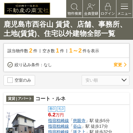
物件検索
会員登録
ログイン
メニュー
鹿児島市西谷山 賃貸、店舗、事務所、
土地(賃貸)、住宅以外建物全部一覧
2
1
1～2
該当物件数
件
空き数
件
件を表示
変更
絞り込み条件：
なし
空室のみ
コート・ルネ
賃貸 | アパート
敷0
礼0
6.2
万円
指宿枕崎線
「
慈眼寺
」駅 徒歩5分
指宿枕崎線
「
谷山
」駅 徒歩17分
指宿枕崎線
「
坂之上
」駅 徒歩32分