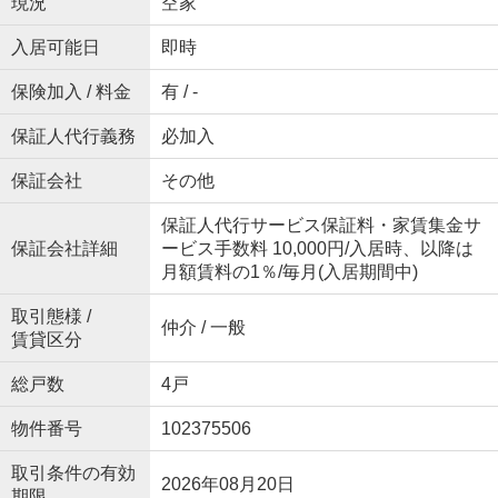
現況
空家
入居可能日
即時
保険加入 / 料金
有 / -
保証人代行義務
必加入
保証会社
その他
保証人代行サービス保証料・家賃集金サ
保証会社詳細
ービス手数料 10,000円/入居時、以降は
月額賃料の1％/毎月(入居期間中)
取引態様 /
仲介 / 一般
賃貸区分
総戸数
4戸
物件番号
102375506
取引条件の有効
2026年08月20日
期限