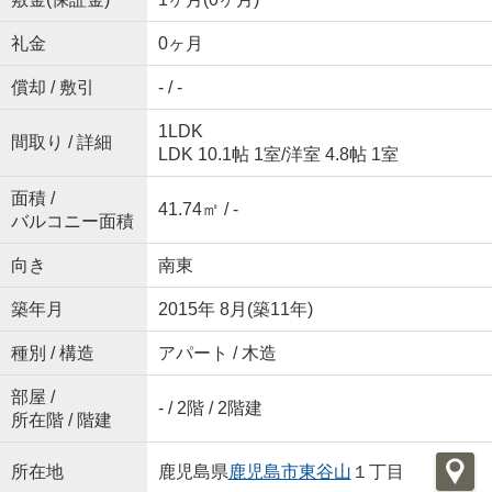
礼金
0ヶ月
償却 / 敷引
- / -
1LDK
間取り / 詳細
LDK 10.1帖 1室
/
洋室 4.8帖 1室
面積 /
41.74㎡ / -
バルコニー面積
向き
南東
築年月
2015年 8月(築11年)
種別 / 構造
アパート / 木造
部屋 /
- / 2階 / 2階建
所在階 / 階建
所在地
鹿児島県
鹿児島市
東谷山
１丁目