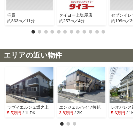
笹貫
タイヨー上塩屋店
約863m／11分
約257m／4分
約199m／
エリアの近い物件
ラヴィエルジュ坂之上
エンジェルハイツ桜苑
レオパレス
5.5
万
円
/ 1LDK
3.8
万
円
/ 2K
5.6
万
円
/ 1