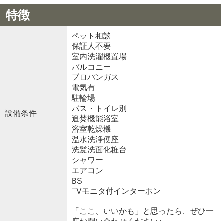
特徴
ペット相談
保証人不要
室内洗濯機置場
バルコニー
プロパンガス
電気有
駐輪場
バス・トイレ別
設備条件
追焚機能浴室
浴室乾燥機
温水洗浄便座
洗髪洗面化粧台
シャワー
エアコン
BS
TVモニタ付インターホン
「ここ、いいかも」と思ったら、ぜひ一