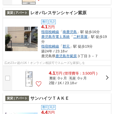
レオパレスサンシャイン紫原
賃貸 | アパート
敷0
礼0
4.1
万円
指宿枕崎線
「
南鹿児島
」駅 徒歩16分
鹿児島市電１系統
「
二軒茶屋
」駅 徒歩19
分
指宿枕崎線
「
郡元
」駅 徒歩19分
築24年 / 23.18㎡
鹿児島県
鹿児島市
紫原
３丁目３－７
広め23㎡超の1K！オンライン相談可でスムーズな家探しを
4.1
万
円
(管理費等：3,500円 )
0ヶ月
0ヶ月
敷金
礼金
2階 / 1K / 23.18㎡
サンハイツＴＡＫＥ
賃貸 | アパート
敷0
礼0
4.4
万円