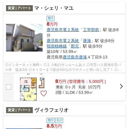
マ・シェリ・マユ
賃貸 | アパート
敷0
8
万円
鹿児島市電２系統
「
工学部前
」駅 徒歩8
分
鹿児島市電２系統
「
唐湊
」駅 徒歩8分
指宿枕崎線
「
郡元
」駅 徒歩9分
築10年 / 53.99㎡
鹿児島県
鹿児島市
唐湊
４丁目9-13
◎インターネット無料✨ ◎２.５帖のサンルームあり ◎市営バス唐湊住宅バ
ス停 徒歩2分 ◎タイヨーまで徒歩3分なのでサクッと買い出し完了！ ◎電
停徒歩圏内☆市街地へのアクセスも良好
8
万
円
(管理費等：5,000円 )
0ヶ月
10万円
敷金
礼金
2階 / 1LDK / 53.99㎡
ヴィラフェリオ
賃貸 | アパート
敷0
礼0
8.5
万円