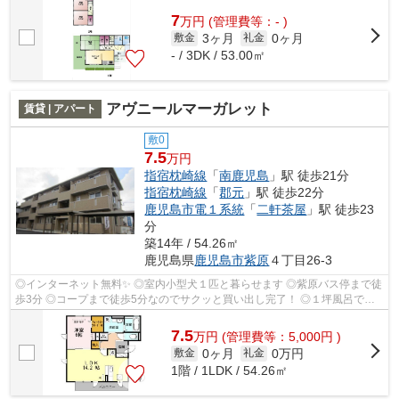
7
万
円
(管理費等：- )
3ヶ月
0ヶ月
敷金
礼金
- / 3DK / 53.00㎡
アヴニールマーガレット
賃貸 | アパート
敷0
7.5
万円
指宿枕崎線
「
南鹿児島
」駅 徒歩21分
指宿枕崎線
「
郡元
」駅 徒歩22分
鹿児島市電１系統
「
二軒茶屋
」駅 徒歩23
分
築14年 / 54.26㎡
鹿児島県
鹿児島市
紫原
４丁目26-3
◎インターネット無料✨ ◎室内小型犬１匹と暮らせます ◎紫原バス停まで徒
歩3分 ◎コープまで徒歩5分なのでサクッと買い出し完了！ ◎１坪風呂でゆ
ったり入浴できます
7.5
万
円
(管理費等：5,000円 )
0ヶ月
0万円
敷金
礼金
1階 / 1LDK / 54.26㎡