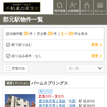
物件検索
会員登録
ログイン
メニュー
郡元駅物件一覧
20
20
1～20
該当物件数
件
空き数
件
件を表示
駅で絞り込む
変更
変更
絞り込み条件：
なし
空室のみ
パームスプリングス
賃貸 | マンション
敷0
礼0
2.5
3
万円～
万円
鹿児島市電２系統
「
中郡
」駅 徒歩5分
鹿児島市電１系統
「
涙橋
」駅 徒歩6分