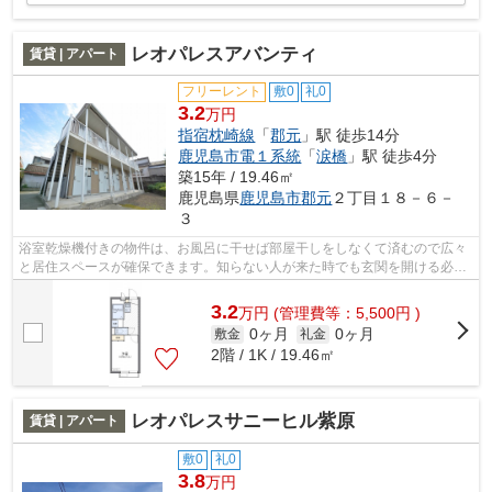
レオパレスアバンティ
賃貸 | アパート
フリーレント
敷0
礼0
3.2
万円
指宿枕崎線
「
郡元
」駅 徒歩14分
鹿児島市電１系統
「
涙橋
」駅 徒歩4分
築15年 / 19.46㎡
鹿児島県
鹿児島市
郡元
２丁目１８－６－
３
浴室乾燥機付きの物件は、お風呂に干せば部屋干しをしなくて済むので広々
と居住スペースが確保できます。知らない人が来た時でも玄関を開ける必要
がなくなるモニター付きインターホン...
3.2
万
円
(管理費等：5,500円 )
0ヶ月
0ヶ月
敷金
礼金
2階 / 1K / 19.46㎡
レオパレスサニーヒル紫原
賃貸 | アパート
敷0
礼0
3.8
万円