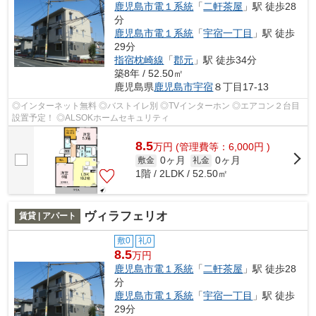
鹿児島市電１系統
「
二軒茶屋
」駅 徒歩28
分
鹿児島市電１系統
「
宇宿一丁目
」駅 徒歩
29分
指宿枕崎線
「
郡元
」駅 徒歩34分
築8年 / 52.50㎡
鹿児島県
鹿児島市
宇宿
８丁目17-13
◎インターネット無料 ◎バストイレ別 ◎TVインターホン ◎エアコン２台目
設置予定！ ◎ALSOKホームセキュリティ
8.5
万
円
(管理費等：6,000円 )
0ヶ月
0ヶ月
敷金
礼金
1階 / 2LDK / 52.50㎡
ヴィラフェリオ
賃貸 | アパート
敷0
礼0
8.5
万円
鹿児島市電１系統
「
二軒茶屋
」駅 徒歩28
分
鹿児島市電１系統
「
宇宿一丁目
」駅 徒歩
29分