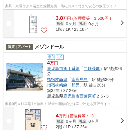
家具・家電付き＆浴室乾燥機完備！防犯カメラ付きで安心の紫原ライフ
3.8
万
円
(管理費等：3,500円 )
0ヶ月
0ヶ月
敷金
礼金
1階 / 1K / 23.18㎡
メゾンドール
賃貸 | アパート
敷0
礼0
4
万円
鹿児島市電１系統
「
二軒茶屋
」駅 徒歩26
分
指宿枕崎線
「
南鹿児島
」駅 徒歩30分
指宿枕崎線
「
郡元
」駅 徒歩26分
築32年 / 37.26㎡
鹿児島県
鹿児島市
西紫原町
２５-３
敷礼0円＆駐車場1台無料！15畳の開放的な洋室で叶える贅沢ライフ
4
万
円
(管理費等：- )
0ヶ月
0ヶ月
敷金
礼金
2階 / 1R / 37.26㎡