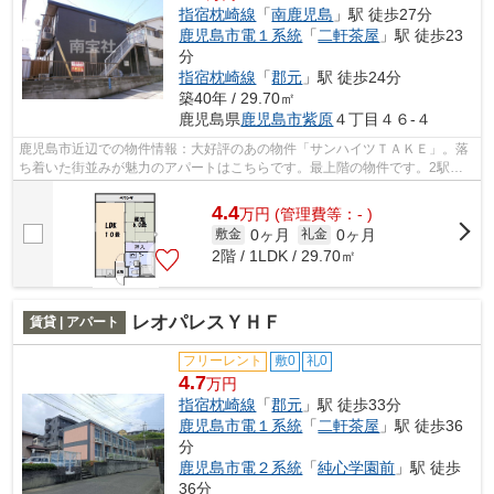
指宿枕崎線
「
南鹿児島
」駅 徒歩27分
鹿児島市電１系統
「
二軒茶屋
」駅 徒歩23
分
指宿枕崎線
「
郡元
」駅 徒歩24分
築40年 / 29.70㎡
鹿児島県
鹿児島市
紫原
４丁目４６-４
鹿児島市近辺での物件情報：大好評のあの物件「サンハイツＴＡＫＥ」。落
ち着いた街並みが魅力のアパートはこちらです。最上階の物件です。2駅利
用可能でアクセスの良い物件です。交通...
4.4
万
円
(管理費等：- )
0ヶ月
0ヶ月
敷金
礼金
2階 / 1LDK / 29.70㎡
レオパレスＹＨＦ
賃貸 | アパート
フリーレント
敷0
礼0
4.7
万円
指宿枕崎線
「
郡元
」駅 徒歩33分
鹿児島市電１系統
「
二軒茶屋
」駅 徒歩36
分
鹿児島市電２系統
「
純心学園前
」駅 徒歩
36分