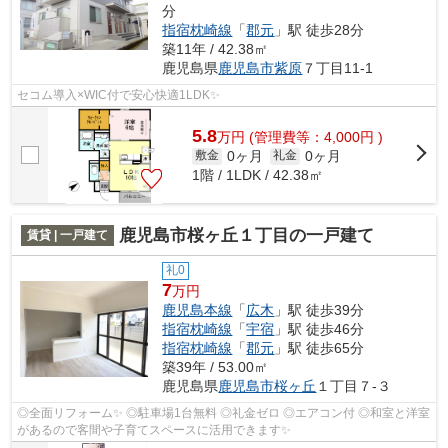
分
指宿枕崎線
「
郡元
」駅 徒歩28分
築11年 / 42.38㎡
鹿児島県
鹿児島市
紫原
７丁目11-1
セコム導入×WIC付で安心快適1LDK✨
5.8
万
円
(管理費等：4,000円 )
0ヶ月
0ヶ月
敷金
礼金
1階 / 1LDK / 42.38㎡
鹿児島市桜ヶ丘１丁目の一戸建て
賃貸 | 一戸建て
礼0
7
万円
鹿児島本線
「
広木
」駅 徒歩39分
指宿枕崎線
「
宇宿
」駅 徒歩46分
指宿枕崎線
「
郡元
」駅 徒歩65分
築39年 / 53.00㎡
鹿児島県
鹿児島市
桜ヶ丘
１丁目７-３
◎全面リフォーム✨ ◎駐車場1台無料 ◎礼金ゼロ ◎エアコン付 ◎和室と洋室
があるので客間や子育てスペースに活用できます✨