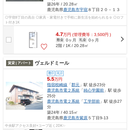
築26年 / 20.28㎡
鹿児島県
鹿児島市
宇宿
８丁目２０－１３
◎宇宿8丁目の高台 ◎家具・家電付きで手軽に新生活を始められる☺ ◎ロフ
ト付き1K
4.7
万
円
(管理費等：3,500円 )
0ヶ月
0ヶ月
敷金
礼金
2階 / 1K / 20.28㎡
ヴェルドミール
賃貸 | アパート
敷0
礼0
5.5
万円
指宿枕崎線
「
郡元
」駅 徒歩23分
鹿児島市電２系統
「
純心学園前
」駅 徒歩
25分
鹿児島市電２系統
「
工学部前
」駅 徒歩27
分
築24年 / 40.15㎡
鹿児島県
鹿児島市
紫原
５丁目9-13
中央駅アクセス良好×コープ近く2DK✨