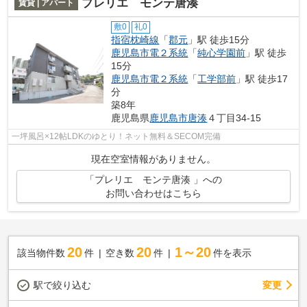
プレリエ モンテ唐湊
賃貸 | アパート
敷0
礼0
指宿枕崎線
「
郡元
」駅 徒歩15分
鹿児島市電２系統
「
純心学園前
」駅 徒歩
15分
鹿児島市電２系統
「
工学部前
」駅 徒歩17
分
築8年
鹿児島県
鹿児島市
唐湊
４丁目34-15
一坪風呂×12帖LDKのゆとり！ネット無料＆SECOM完備
現在空室情報がありません。
「プレリエ モンテ唐湊 」への
お問い合わせはこちら
20
20
1～20
該当物件数
件
空き数
件
件を表示
駅で絞り込む
変更