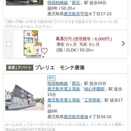
指宿枕崎線
「
郡元
」駅 徒歩34分
築8年 / 50.20㎡
鹿児島県
鹿児島市
宇宿
８丁目17-13
◎鍋ヶ宇都バス停まで徒歩3分 ◎ファミマまで徒歩２分 ◎バストイレ別
◎TVインターホン ◎エアコン
8.5
万
円
(管理費等：6,000円 )
0ヶ月
0ヶ月
敷金
礼金
2階 / 2LDK / 50.20㎡
プレリエ モンテ唐湊
賃貸 | アパート
敷0
指宿枕崎線
「
郡元
」駅 徒歩15分
鹿児島市電２系統
「
純心学園前
」駅 徒歩
15分
鹿児島市電２系統
「
工学部前
」駅 徒歩17
分
築8年
鹿児島県
鹿児島市
唐湊
４丁目34-15
ホームセキュリティーサービス＋オートロック付き！ インターネット無料！
埋め込み式Wi-Fi付で充実の設備