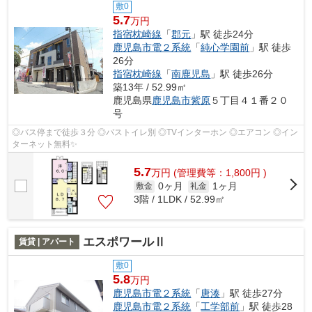
敷0
5.7
万円
指宿枕崎線
「
郡元
」駅 徒歩24分
鹿児島市電２系統
「
純心学園前
」駅 徒歩
26分
指宿枕崎線
「
南鹿児島
」駅 徒歩26分
築13年 / 52.99㎡
鹿児島県
鹿児島市
紫原
５丁目４１番２０
号
◎バス停まで徒歩３分 ◎バストイレ別 ◎TVインターホン ◎エアコン ◎イン
ターネット無料✨
5.7
万
円
(管理費等：1,800円 )
0ヶ月
1ヶ月
敷金
礼金
3階 / 1LDK / 52.99㎡
エスポワールⅡ
賃貸 | アパート
敷0
5.8
万円
鹿児島市電２系統
「
唐湊
」駅 徒歩27分
鹿児島市電２系統
「
工学部前
」駅 徒歩28