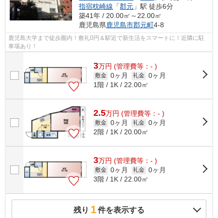
指宿枕崎線
「
郡元
」駅 徒歩6分
築41年 / 20.00㎡～22.00㎡
鹿児島県
鹿児島市
郡元町
4-8
鹿児島大学まで徒歩圏内！敷礼0円＆駅近で新生活をスマートに！近隣に駐
車場あり！
3
万
円
(管理費等：- )
0ヶ月
0ヶ月
敷金
礼金
1階 / 1K / 22.00㎡
2.5
万
円
(管理費等：- )
0ヶ月
0ヶ月
敷金
礼金
2階 / 1K / 20.00㎡
3
万
円
(管理費等：- )
0ヶ月
0ヶ月
敷金
礼金
3階 / 1K / 22.00㎡
1
残り
件を表示する