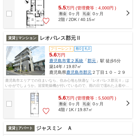
5.5
万
円
(管理費等：4,000円 )
0ヶ月
0ヶ月
敷金
礼金
2階 / 2DK / 40.15㎡
レオパレス郡元Ⅱ
賃貸 | マンション
フリーレント
敷0
礼0
5.6
万円
鹿児島市電２系統
「
郡元
」駅 徒歩5分
築14年 / 19.87㎡
鹿児島県
鹿児島市
郡元
２丁目１０－２９
鹿児島市エリアでの住まいなら、住み心地も快適な「レオパレス郡元Ⅱ」は
いかがでしょうか。浴室乾燥機が付いているので、雨の日で濡れた上着や傘
もすぐに乾燥できます。1Kの物件です。...
5.6
万
円
(管理費等：5,500円 )
0ヶ月
0ヶ月
敷金
礼金
4階 / 1K / 19.87㎡
ジャスミン Ａ
賃貸 | アパート