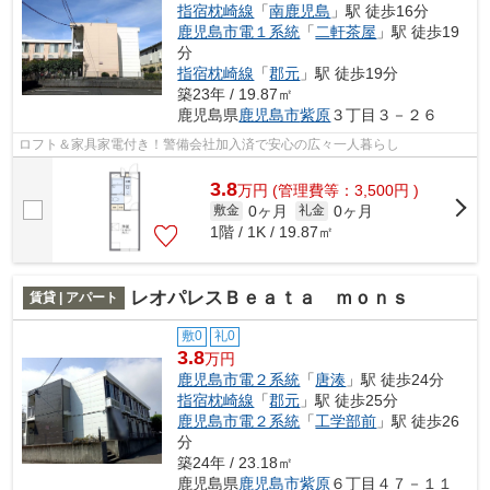
指宿枕崎線
「
南鹿児島
」駅 徒歩16分
鹿児島市電１系統
「
二軒茶屋
」駅 徒歩19
分
指宿枕崎線
「
郡元
」駅 徒歩19分
築23年 / 19.87㎡
鹿児島県
鹿児島市
紫原
３丁目３－２６
ロフト＆家具家電付き！警備会社加入済で安心の広々一人暮らし
3.8
万
円
(管理費等：3,500円 )
0ヶ月
0ヶ月
敷金
礼金
1階 / 1K / 19.87㎡
レオパレスＢｅａｔａ ｍｏｎｓ
賃貸 | アパート
敷0
礼0
3.8
万円
鹿児島市電２系統
「
唐湊
」駅 徒歩24分
指宿枕崎線
「
郡元
」駅 徒歩25分
鹿児島市電２系統
「
工学部前
」駅 徒歩26
分
築24年 / 23.18㎡
鹿児島県
鹿児島市
紫原
６丁目４７－１１