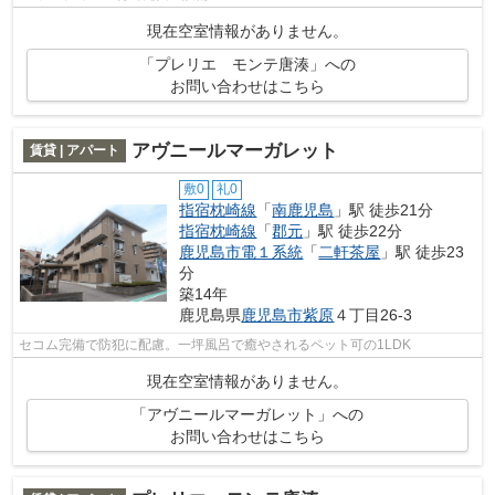
現在空室情報がありません。
「プレリエ モンテ唐湊」への
お問い合わせはこちら
アヴニールマーガレット
賃貸 | アパート
敷0
礼0
指宿枕崎線
「
南鹿児島
」駅 徒歩21分
指宿枕崎線
「
郡元
」駅 徒歩22分
鹿児島市電１系統
「
二軒茶屋
」駅 徒歩23
分
築14年
鹿児島県
鹿児島市
紫原
４丁目26-3
セコム完備で防犯に配慮。一坪風呂で癒やされるペット可の1LDK
現在空室情報がありません。
「アヴニールマーガレット」への
お問い合わせはこちら