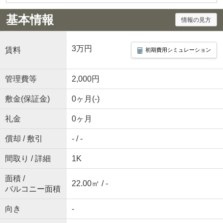
基本情報
情報の見方
3万円
賃料
初期費用シミュレーション
管理費等
2,000円
敷金(保証金)
0ヶ月(-)
礼金
0ヶ月
償却 / 敷引
- / -
間取り / 詳細
1K
面積 /
22.00㎡ / -
バルコニー面積
向き
-