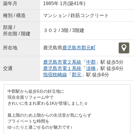
築年月
1985年 1月(築41年)
種別 / 構造
マンション / 鉄筋コンクリート
部屋 /
３０２ / 3階 / 3階建
所在階 / 階建
所在地
鹿児島県
鹿児島市
郡元町
鹿児島市電２系統
「
中郡
」駅 徒歩5分
交通
鹿児島市電１系統
「
涙橋
」駅 徒歩6分
指宿枕崎線
「
郡元
」駅 徒歩6分
中郡駅から徒歩5分の好立地に
現在全面リフォーム中で
きれいに生まれ変わる1Kが登場しました☺
最上階のため上階からの生活音が気にならず
プライベートな時間を
ゆったりと過ごせるのが魅力です♪