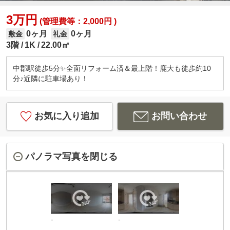
3万円
(管理費等：2,000円 )
0ヶ月
0ヶ月
敷金
礼金
3階
1K
22.00㎡
中郡駅徒歩5分✨全面リフォーム済＆最上階！鹿大も徒歩約10
分♪近隣に駐車場あり！
お気に入り追加
お問い合わせ
パノラマ写真を閉じる
-
-