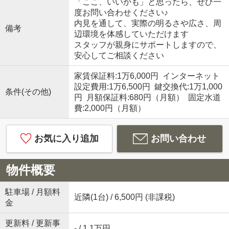
「ここ、いいかも」と思ったら、ぜひ一
度お問い合わせください♪
内見を通して、実際の明るさや広さ、周
備考
辺環境を体感していただけます
スタッフが親身にサポートしますので、
安心してご相談ください
家賃保証料:1万6,000円 インターネット
設定費用:1万6,500円 鍵交換代:1万1,000
条件(その他)
円 月額保証料:680円（月額） 固定水道
費:2,000円（月額）
お気に入り追加
お問い合わせ
物件概要
駐車場 / 月額料
近隣(1台) / 6,500円 (非課税)
金
更新料 / 更新事
- / 1.1万円