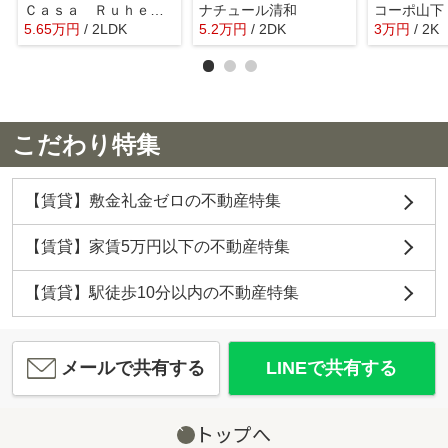
Ｃａｓａ Ｒｕｈｅ．Ｓ・Ｗ Ⅰ
ナチュール清和
コーポ山下
5.65
万
円
/ 2LDK
5.2
万
円
/ 2DK
3
万
円
/ 2K
こだわり特集
【賃貸】敷金礼金ゼロの不動産特集
【賃貸】家賃5万円以下の不動産特集
【賃貸】駅徒歩10分以内の不動産特集
メールで共有する
LINEで共有する
トップへ