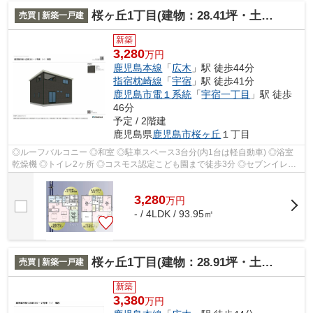
桜ヶ丘1丁目(建物：28.41坪・土地：40.83)新築住宅
売買 | 新築一戸建
新築
3,280
万円
鹿児島本線
「
広木
」駅 徒歩44分
指宿枕崎線
「
宇宿
」駅 徒歩41分
鹿児島市電１系統
「
宇宿一丁目
」駅 徒歩
46分
予定 / 2階建
鹿児島県
鹿児島市
桜ヶ丘
１丁目
◎ルーフバルコニー ◎和室 ◎駐車スペース3台分(内1台は軽自動車) ◎浴室
乾燥機 ◎トイレ2ヶ所 ◎コスモス認定こども園まで徒歩3分 ◎セブンイレブ
ンまで徒歩9分
3,280
万
円
- / 4LDK / 93.95㎡
桜ヶ丘1丁目(建物：28.91坪・土地：38.91坪)新築住宅
売買 | 新築一戸建
新築
3,380
万円