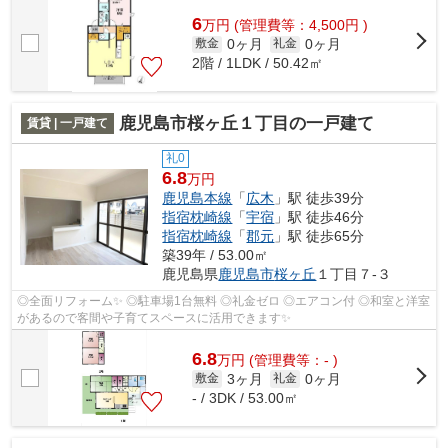
6
万
円
(管理費等：4,500円 )
0ヶ月
0ヶ月
敷金
礼金
2階 / 1LDK / 50.42㎡
鹿児島市桜ヶ丘１丁目の一戸建て
賃貸 | 一戸建て
礼0
6.8
万円
鹿児島本線
「
広木
」駅 徒歩39分
指宿枕崎線
「
宇宿
」駅 徒歩46分
指宿枕崎線
「
郡元
」駅 徒歩65分
築39年 / 53.00㎡
鹿児島県
鹿児島市
桜ヶ丘
１丁目７-３
◎全面リフォーム✨ ◎駐車場1台無料 ◎礼金ゼロ ◎エアコン付 ◎和室と洋室
があるので客間や子育てスペースに活用できます✨
6.8
万
円
(管理費等：- )
3ヶ月
0ヶ月
敷金
礼金
- / 3DK / 53.00㎡