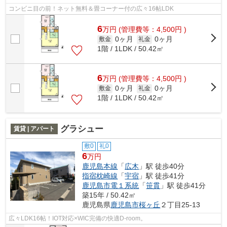
コンビニ目の前！ネット無料＆畳コーナー付の広々16帖LDK
6
万
円
(管理費等：4,500円 )
0ヶ月
0ヶ月
敷金
礼金
1階 / 1LDK / 50.42㎡
6
万
円
(管理費等：4,500円 )
0ヶ月
0ヶ月
敷金
礼金
1階 / 1LDK / 50.42㎡
グラシュー
賃貸 | アパート
敷0
礼0
6
万円
鹿児島本線
「
広木
」駅 徒歩40分
指宿枕崎線
「
宇宿
」駅 徒歩41分
鹿児島市電１系統
「
笹貫
」駅 徒歩41分
築15年 / 50.42㎡
鹿児島県
鹿児島市
桜ヶ丘
２丁目25-13
広々LDK16帖！IOT対応×WIC完備の快適D-room。