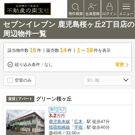
物件検索
会員登録
ログイン
メニュー
セブンイレブン 鹿児島桜ヶ丘2丁目店の
周辺物件一覧
16
14
1～16
該当物件数
件
販売数
件
件を表示
変更
絞り込み条件：
なし
空室のみ
グリーン桜ヶ丘
賃貸 | アパート
敷0
礼0
3.2
万円
鹿児島本線
「
広木
」駅 徒歩47分
指宿枕崎線
「
宇宿
」駅 徒歩40分
築45年 / 33.00㎡