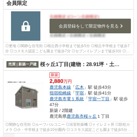
会員限定
会員登録をして限定物件を見る
◎更地 ◎閑静な住宅街 ◎桜丘西小学校まで徒歩5分 ◎桜丘中学校まで徒歩7
分 ◎コスモス認定こども園まで徒歩7分 ◎セブンイレブンまで徒歩3分 ◎肉
のカワサキまで徒歩3分
桜ヶ丘1丁目(建物：28.91坪・土地：40.28坪)新築住宅
売買 | 新築一戸建
新築
2,880
万円
鹿児島本線
「
広木
」駅 徒歩43分
指宿枕崎線
「
宇宿
」駅 徒歩41分
鹿児島市電１系統
「
宇宿一丁目
」駅 徒歩
47分
新築 / 2階建
鹿児島県
鹿児島市
桜ヶ丘
１丁目
◎閑静な住宅街 ◎ルーフバルコニー ◎浴室乾燥機 ◎トイレ２ヶ所 ◎防犯カ
メラ ◎小・中学校まで徒歩10分圏内 ◎コスモス認定こども園まで徒歩5分 ◎
セブンイレブンまで徒歩7分