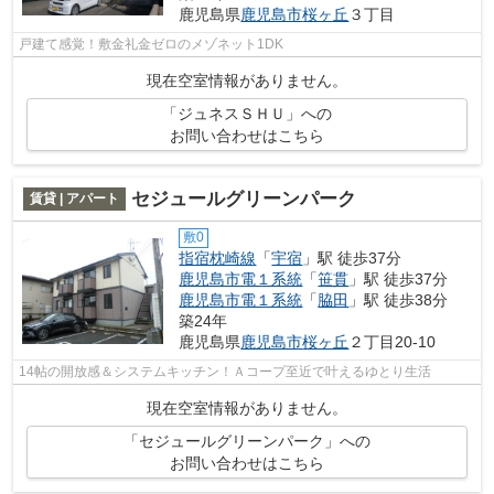
鹿児島県
鹿児島市
桜ヶ丘
３丁目
戸建て感覚！敷金礼金ゼロのメゾネット1DK
現在空室情報がありません。
「ジュネスＳＨＵ」への
お問い合わせはこちら
セジュールグリーンパーク
賃貸 | アパート
敷0
指宿枕崎線
「
宇宿
」駅 徒歩37分
鹿児島市電１系統
「
笹貫
」駅 徒歩37分
鹿児島市電１系統
「
脇田
」駅 徒歩38分
築24年
鹿児島県
鹿児島市
桜ヶ丘
２丁目20-10
14帖の開放感＆システムキッチン！Ａコープ至近で叶えるゆとり生活
現在空室情報がありません。
「セジュールグリーンパーク」への
お問い合わせはこちら