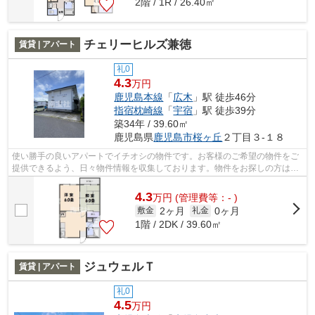
2階 / 1R / 26.40㎡
チェリーヒルズ兼徳
賃貸 | アパート
礼0
4.3
万円
鹿児島本線
「
広木
」駅 徒歩46分
指宿枕崎線
「
宇宿
」駅 徒歩39分
築34年 / 39.60㎡
鹿児島県
鹿児島市
桜ヶ丘
２丁目３-１８
使い勝手の良いアパートでイチオシの物件です。お客様のご希望の物件をご
提供できるよう、日々物件情報を収集しております。物件をお探しの方はぜ
ひ当社へお問い合わせ下さい。
4.3
万
円
(管理費等：- )
2ヶ月
0ヶ月
敷金
礼金
1階 / 2DK / 39.60㎡
ジュウェルＴ
賃貸 | アパート
礼0
4.5
万円