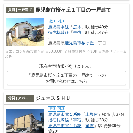
鹿児島市桜ヶ丘１丁目の一戸建て
賃貸 | 一戸建て
敷0
礼0
鹿児島本線
「
広木
」駅 徒歩40分
指宿枕崎線
「
宇宿
」駅 徒歩47分
-
鹿児島県
鹿児島市
桜ヶ丘
１丁目
☆エアコン新品設置予定 ☆50,000円 ☆駐車場付き ☆3DK ☆内装リフォーム
済み
現在空室情報がありません。
「鹿児島市桜ヶ丘１丁目の一戸建て」への
お問い合わせはこちら
ジュネスＳＨＵ
賃貸 | アパート
敷0
礼0
鹿児島市電１系統
「
上塩屋
」駅 徒歩37分
指宿枕崎線
「
宇宿
」駅 徒歩38分
鹿児島市電１系統
「
笹貫
」駅 徒歩39分
築20年