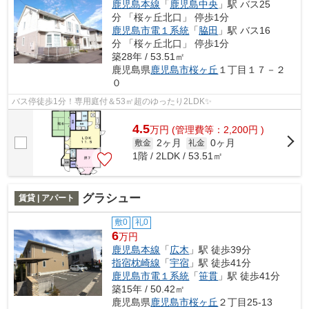
鹿児島本線
「
鹿児島中央
」駅 バス25
分 「桜ヶ丘北口」 停歩1分
鹿児島市電１系統
「
脇田
」駅 バス16
分 「桜ヶ丘北口」 停歩1分
築28年 / 53.51㎡
鹿児島県
鹿児島市
桜ヶ丘
１丁目１７－２
０
バス停徒歩1分！専用庭付＆53㎡超のゆったり2LDK✨
4.5
万
円
(管理費等：2,200円 )
2ヶ月
0ヶ月
敷金
礼金
1階 / 2LDK / 53.51㎡
グラシュー
賃貸 | アパート
敷0
礼0
6
万円
鹿児島本線
「
広木
」駅 徒歩39分
指宿枕崎線
「
宇宿
」駅 徒歩41分
鹿児島市電１系統
「
笹貫
」駅 徒歩41分
築15年 / 50.42㎡
鹿児島県
鹿児島市
桜ヶ丘
２丁目25-13