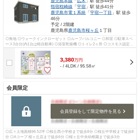
鹿児島本線
「
広木
」駅 徒歩44分
指宿枕崎線
「
宇宿
」駅 徒歩41分
鹿児島市電１系統
「
宇宿一丁目
」駅 徒歩
46分
予定 / 2階建
鹿児島県
鹿児島市
桜ヶ丘
１丁目
◎角地 ◎ウォークインクローゼット ◎ルーフバルコニー ◎和室 ◎駐車スペ
ース3台分(内1台は軽自動車) ◎浴室乾燥機 ◎トイレ2ヶ所 ◎コスモス認定こ
ども園まで徒歩3分 ◎セブンイレブンまで徒...
3,380
万
円
- / 4LDK / 95.58㎡
会員限定
会員登録をして限定物件を見る
◎広々土地面積96.52坪 ◎桜丘西小学校まで徒歩8分 ◎桜丘中学校まで徒歩8
分 ◎Aコープ 桜ヶ丘店まで徒歩6分 ◎桜ヶ丘中央幼稚園まで徒歩3分