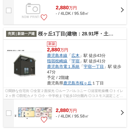
2,880
万
円
- / 4LDK / 95.58㎡
桜ヶ丘1丁目(建物：28.91坪・土地：40.27坪)新築住宅
売買 | 新築一戸建
新築
2,880
万円
鹿児島本線
「
広木
」駅 徒歩43分
指宿枕崎線
「
宇宿
」駅 徒歩41分
鹿児島市電１系統
「
宇宿一丁目
」駅 徒歩
47分
予定 / 2階建
鹿児島県
鹿児島市
桜ヶ丘
１丁目
◎閑静な住宅街 ◎全室２面採光 ◎ルーフバルコニー ◎浴室乾燥機 ◎トイレ
２ヶ所 ◎防犯カメラ ◎小・中学校まで徒歩10分圏内 ◎コスモス認定こども
園まで徒歩5分 ◎セブンイレブンまで徒歩7分
2,880
万
円
- / 4LDK / 95.58㎡