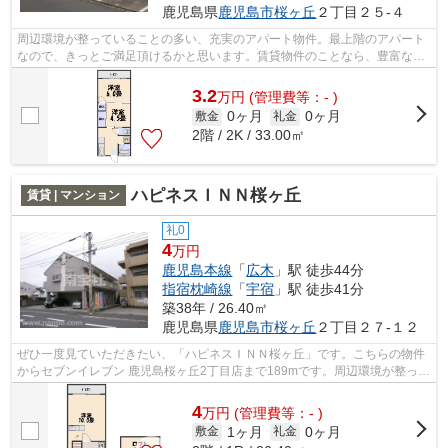
鹿児島県
鹿児島市
桜ヶ丘
２丁目２５-４
周辺環境が整っていることの多い、充実のアパート物件。最上階のアパート
なので、きっとご満足頂けるかと思います。賃貸物件のことなら、豊富な物
件情報を取り扱う当社にお任せ下さい...
3.2
万
円
(管理費等：- )
0ヶ月
0ヶ月
敷金
礼金
2階 / 2K / 33.00㎡
ハピネスＩＮＮ桜ヶ丘
賃貸 | マンション
礼0
4
万円
鹿児島本線
「
広木
」駅 徒歩44分
指宿枕崎線
「
宇宿
」駅 徒歩41分
築38年 / 26.40㎡
鹿児島県
鹿児島市
桜ヶ丘
２丁目２７-１２
ぜひ一度見ていただきたい、「ハピネスＩＮＮ桜ヶ丘」です。こちらの物件
からセブンイレブン 鹿児島桜ヶ丘2丁目店まで189mです。周辺環境が整って
いることの多い、充実のアパート物件...
4
万
円
(管理費等：- )
1ヶ月
0ヶ月
敷金
礼金