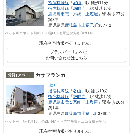
指宿枕崎線
「
谷山
」駅 徒歩11分
指宿枕崎線
「
慈眼寺
」駅 徒歩17分
鹿児島市電１系統
「
上塩屋
」駅 徒歩27分
築3年
鹿児島県
鹿児島市
上福元町
3877-2
ペット可＆ネット無料！16帖LDKと駅近の好条件2LDK
現在空室情報がありません。
「プラスパーⅡ」への
お問い合わせはこちら
カサブランカ
賃貸 | アパート
敷0
指宿枕崎線
「
谷山
」駅 徒歩10分
指宿枕崎線
「
慈眼寺
」駅 徒歩17分
鹿児島市電１系統
「
上塩屋
」駅 徒歩26分
築1年
鹿児島県
鹿児島市
上福元町
3980-1
ペット可！駅徒歩10分のZEH-M住宅で光熱費もエコな快適生活
現在空室情報がありません。