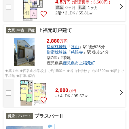
4.8
万
円
(管理費等：3,500円 )
0ヶ月
1ヶ月
敷金
礼金
2階 / 2LDK / 55.81㎡
上福元町戸建て
売買 | 中古一戸建
2,880
万円
指宿枕崎線
「
谷山
」駅 徒歩25分
指宿枕崎線
「
慈眼寺
」駅 徒歩24分
築7年 / 2階建
鹿児島県
鹿児島市
上福元町
★築７年 ★西谷山小学校まで約1500ｍ ★谷山中学校まで約1500ｍ ★駅まで
平坦地 ★駐車場2台
2,880
万
円
- / 4LDK / 95.57㎡
プラスパーⅡ
賃貸 | アパート
敷0