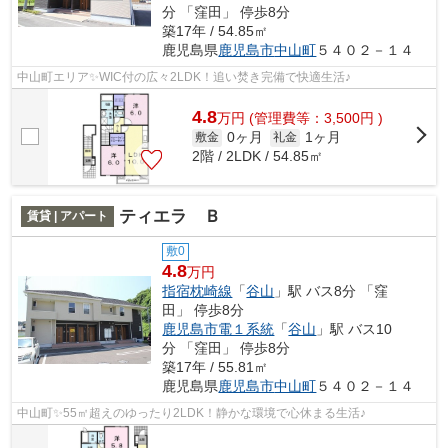
分 「窪田」 停歩8分
築17年 / 54.85㎡
鹿児島県
鹿児島市
中山町
５４０２－１４
中山町エリア✨WIC付の広々2LDK！追い焚き完備で快適生活♪
4.8
万
円
(管理費等：3,500円 )
0ヶ月
1ヶ月
敷金
礼金
2階 / 2LDK / 54.85㎡
ティエラ Ｂ
賃貸 | アパート
敷0
4.8
万円
指宿枕崎線
「
谷山
」駅 バス8分 「窪
田」 停歩8分
鹿児島市電１系統
「
谷山
」駅 バス10
分 「窪田」 停歩8分
築17年 / 55.81㎡
鹿児島県
鹿児島市
中山町
５４０２－１４
中山町✨55㎡超えのゆったり2LDK！静かな環境で心休まる生活♪