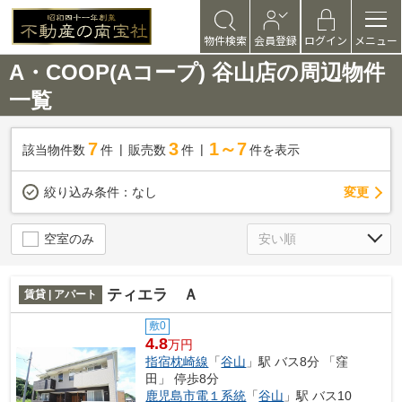
物件検索
会員登録
ログイン
メニュー
A・COOP(Aコープ) 谷山店の周辺物件
一覧
7
3
1～7
該当物件数
件
販売数
件
件を表示
変更
絞り込み条件：
なし
空室のみ
ティエラ Ａ
賃貸 | アパート
敷0
4.8
万円
指宿枕崎線
「
谷山
」駅 バス8分 「窪
田」 停歩8分
鹿児島市電１系統
「
谷山
」駅 バス10