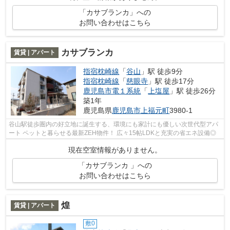
「カサブランカ」への
お問い合わせはこちら
カサブランカ
賃貸 | アパート
指宿枕崎線
「
谷山
」駅 徒歩9分
指宿枕崎線
「
慈眼寺
」駅 徒歩17分
鹿児島市電１系統
「
上塩屋
」駅 徒歩26分
築1年
鹿児島県
鹿児島市
上福元町
3980-1
谷山駅徒歩圏内の好立地に誕生する、環境にも家計にも優しい次世代型アパ
ート ペットと暮らせる最新ZEH物件！ 広々15帖LDKと充実の省エネ設備◎
現在空室情報がありません。
「カサブランカ 」への
お問い合わせはこちら
煌
賃貸 | アパート
敷0