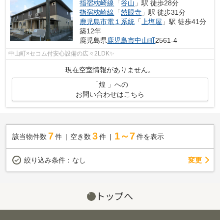
指宿枕崎線
「
谷山
」駅 徒歩28分
指宿枕崎線
「
慈眼寺
」駅 徒歩31分
鹿児島市電１系統
「
上塩屋
」駅 徒歩41分
築12年
鹿児島県
鹿児島市
中山町
2561-4
中山町×セコム付安心設備の広々2LDK✨
現在空室情報がありません。
「煌 」への
お問い合わせはこちら
7
3
1～7
該当物件数
件
空き数
件
件を表示
変更
絞り込み条件：
なし
トップへ