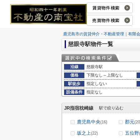
賃貸物件検索
売買物件検索
鹿児島市の賃貸仲介・不動産管理｜有限
慈眼寺駅物件一覧
沿線
慈眼寺駅
価格
下限なし～上限なし
駅徒歩
指定しない
設備条件
指定なし
JR指宿枕崎線
駅で絞り込む
鹿児島中央
郡元
(16)
(20
坂之上
五位野
(22)