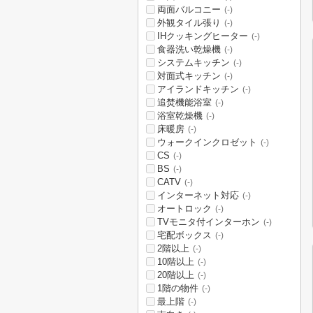
両面バルコニー
(-)
外観タイル張り
(-)
IHクッキングヒーター
(-)
食器洗い乾燥機
(-)
システムキッチン
(-)
対面式キッチン
(-)
アイランドキッチン
(-)
追焚機能浴室
(-)
浴室乾燥機
(-)
床暖房
(-)
ウォークインクロゼット
(-)
CS
(-)
BS
(-)
CATV
(-)
インターネット対応
(-)
オートロック
(-)
TVモニタ付インターホン
(-)
宅配ボックス
(-)
2階以上
(-)
10階以上
(-)
20階以上
(-)
1階の物件
(-)
最上階
(-)