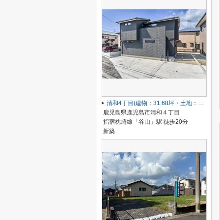
清和4丁目(建物：31.68坪・土地：55.26坪) 新築住宅
鹿児島県鹿児島市清和４丁目
指宿枕崎線「谷山」駅 徒歩20分
新築