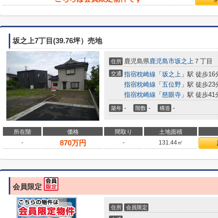
坂之上7丁目(39.76坪）売地
鹿児島県
鹿児島市
坂之上
７丁目
住所
交通
指宿枕崎線
「
坂之上
」駅 徒歩16
指宿枕崎線
「
五位野
」駅 徒歩23
指宿枕崎線
「
慈眼寺
」駅 徒歩41
-
-
-
築年
階数
構造
所在階
価格
間取り
土地面積
870
万円
-
-
131.44㎡
会員限定
住所
会員限定