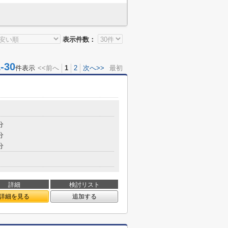
表示件数：
30
件表示
<<前へ
1
2
次へ>>
最初
分
分
分
詳細
検討リスト
詳細を見る
追加する