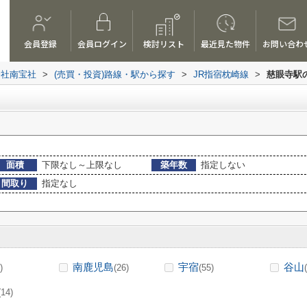
会員登録
会員ログイン
検討リスト
最近見た物件
お問い合わ
会社南宝社
>
(売買・投資)路線・駅から探す
>
JR指宿枕崎線
>
慈眼寺駅
面積
下限なし～上限なし
築年数
指定しない
間取り
指定なし
南鹿児島
宇宿
谷山
)
(26)
(55)
(14)