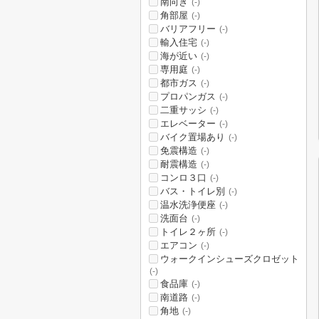
南向き
(-)
角部屋
(-)
バリアフリー
(-)
輸入住宅
(-)
海が近い
(-)
専用庭
(-)
都市ガス
(-)
プロパンガス
(-)
二重サッシ
(-)
エレベーター
(-)
バイク置場あり
(-)
免震構造
(-)
耐震構造
(-)
コンロ３口
(-)
バス・トイレ別
(-)
温水洗浄便座
(-)
洗面台
(-)
トイレ２ヶ所
(-)
エアコン
(-)
ウォークインシューズクロゼット
(-)
食品庫
(-)
南道路
(-)
角地
(-)