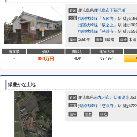
鹿児島県
鹿児島市
下福元町
住所
交通
指宿枕崎線
「
五位野
」駅 徒歩19
指宿枕崎線
「
坂之上
」駅 徒歩30
指宿枕崎線
「
慈眼寺
」駅 徒歩55
築50年
1階建
木造
築年
階数
構造
所在階
価格
間取り
建物面積
980
万円
-
4DK
89.49㎡
緑豊かな土地
鹿児島県
南九州市
川辺町清水
353
住所
交通
指宿枕崎線
「
慈眼寺
」駅 徒歩22
-
-
-
築年
階数
構造