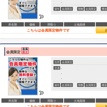
-
築年
会員限定
階数
会員限定
構造
所在階
価格
間取り
土地面積
こちらは会員限定物件です
会員限定
住所
会員限定
交通
-
-
-
築年
会員限定
階数
会員限定
構造
所在階
価格
間取り
土地面積
こちらは会員限定物件です