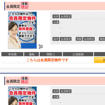
会員限定
住所
会員限定
交通
-
-
-
築年
会員限定
階数
会員限定
構造
所在階
価格
間取り
土地面積
こちらは会員限定物件です
会員限定
住所
会員限定
交通
-
-