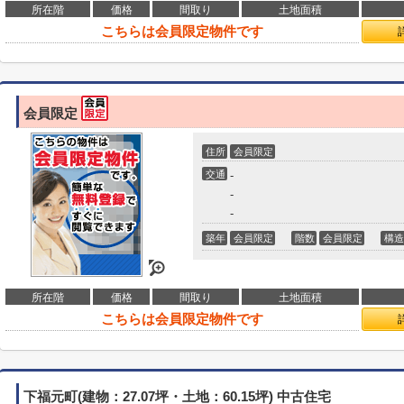
所在階
価格
間取り
土地面積
こちらは会員限定物件です
会員限定
住所
会員限定
交通
-
-
-
築年
会員限定
階数
会員限定
構造
所在階
価格
間取り
土地面積
こちらは会員限定物件です
下福元町(建物：27.07坪・土地：60.15坪) 中古住宅