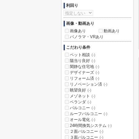
利回り
画像・動画あり
画像あり
動画あり
パノラマ・VRあり
こだわり条件
ペット相談
(-)
陽当り良好
(-)
閑静な住宅地
(-)
デザイナーズ
(-)
リフォーム済
(-)
リノベーション済
(-)
眺望良好
(-)
メゾネット
(-)
ベランダ
(-)
バルコニー
(-)
ルーフバルコニー
(-)
オール電化
(-)
24時間換気システム
(-)
２面バルコニー
(-)
３面バルコニー
(-)