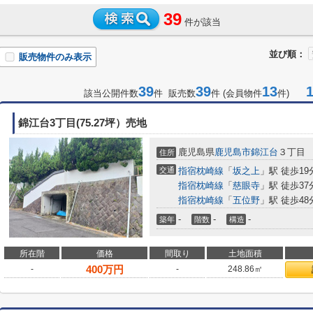
39
件が該当
並び順：
販売物件のみ表示
39
39
13
1-
該当公開件数
件 販売数
件 (会員物件
件)
錦江台3丁目(75.27坪）売地
鹿児島県
鹿児島市
錦江台
３丁目
住所
交通
指宿枕崎線
「
坂之上
」駅 徒歩19
指宿枕崎線
「
慈眼寺
」駅 徒歩37
指宿枕崎線
「
五位野
」駅 徒歩48
-
-
-
築年
階数
構造
所在階
価格
間取り
土地面積
400
万円
-
-
248.86㎡