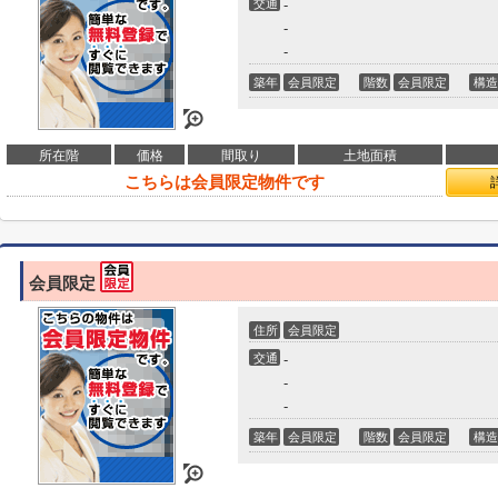
交通
-
-
-
築年
会員限定
階数
会員限定
構造
所在階
価格
間取り
土地面積
こちらは会員限定物件です
会員限定
住所
会員限定
交通
-
-
-
築年
会員限定
階数
会員限定
構造