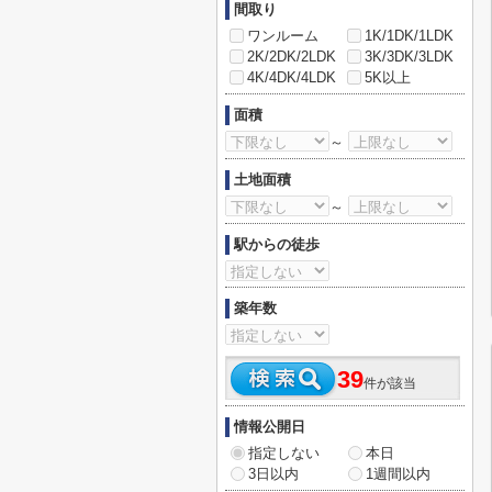
間取り
ワンルーム
1K/1DK/1LDK
2K/2DK/2LDK
3K/3DK/3LDK
4K/4DK/4LDK
5K以上
面積
～
土地面積
～
駅からの徒歩
築年数
39
件が該当
情報公開日
指定しない
本日
3日以内
1週間以内