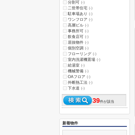
分割可
(-)
二世帯住宅
(-)
駐車場あり
(-)
ワンフロア
(-)
高層ビル
(-)
事務所可
(-)
飲食店可
(-)
居抜物件
(-)
個別空調
(-)
フローリング
(-)
室内洗濯機置場
(-)
給湯室
(-)
機械警備
(-)
OAフロア
(-)
外断熱工法
(-)
下水道
(-)
39
件が該当
新着物件