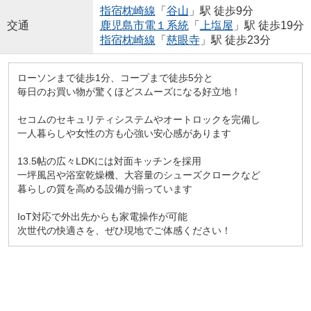
指宿枕崎線
「
谷山
」駅 徒歩9分
交通
鹿児島市電１系統
「
上塩屋
」駅 徒歩19分
指宿枕崎線
「
慈眼寺
」駅 徒歩23分
ローソンまで徒歩1分、コープまで徒歩5分と
毎日のお買い物が驚くほどスムーズになる好立地！
セコムのセキュリティシステムやオートロックを完備し
一人暮らしや女性の方も心強い安心感があります
13.5帖の広々LDKには対面キッチンを採用
一坪風呂や浴室乾燥機、大容量のシューズクロークなど
暮らしの質を高める設備が揃っています
IoT対応で外出先からも家電操作が可能
次世代の快適さを、ぜひ現地でご体感ください！