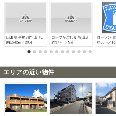
山形屋 事務部門 山形屋サテライトショップ谷山
コープかごしま 谷山店
約1542m／20分
約377m／5分
約58m／1
エリアの近い物件