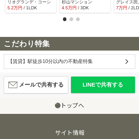
リオグランデ・コーシ
杉山マンション
グレイス田
5.2
万
円
/ 1LDK
4.5
万
円
/ 3DK
7
万
円
/ 2L
こだわり特集
【賃貸】駅徒歩10分以内の不動産特集
メールで共有する
LINEで共有する
トップへ
サイト情報