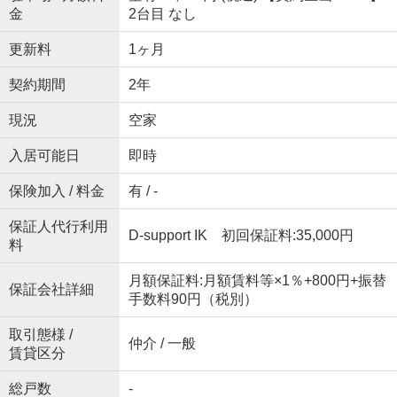
金
2台目 なし
更新料
1ヶ月
契約期間
2年
現況
空家
入居可能日
即時
保険加入 / 料金
有 / -
保証人代行利用
D-support IK 初回保証料:35,000円
料
月額保証料:月額賃料等×1％+800円+振替
保証会社詳細
手数料90円（税別）
取引態様 /
仲介 / 一般
賃貸区分
総戸数
-