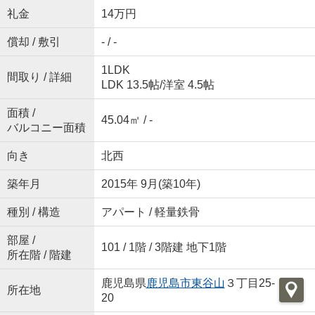
礼金
14万円
償却 / 敷引
- / -
1LDK
間取り / 詳細
LDK 13.5帖
/
洋室 4.5帖
面積 /
45.04㎡ / -
バルコニー面積
向き
北西
築年月
2015年 9月(築10年)
種別 / 構造
アパート / 軽量鉄骨
部屋 /
101 / 1階 / 3階建 地下1階
所在階 / 階建
鹿児島県
鹿児島市
東谷山
３丁目25-
所在地
20