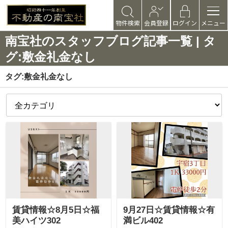
物件検索
会員登録
ログイン
メニュー
南宝社のスタッフブログ記事一覧 | タ
グ:敷金礼金なし
タグ:敷金礼金なし
賃貸情報☆8月5日☆福
9月27日☆賃貸情報☆有
美ハイツ302
満ビル402