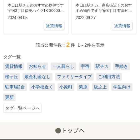
本日は駅チカのおすすめ物件です
本日は駅チカ、商店街近くのおす
宇宿3丁目福美ハイツ1K 30000円
すめ物件です 宇宿3丁目 有満ビ
ル 402号室 1K 33...
敷金礼金なし☆電停すぐ近く⭐️
2024-08-05
2022-09-27
宇...
賃貸情報
賃貸情報
2
該当公開件数：
件
1～2
件を表示
タグ一覧
賃貸情報
お知らせ
一人暮らし
宇宿
駅チカ
手続き
桜ヶ丘
敷金礼金なし
ファミリータイプ
ご利用方法
駐車場2台
小学校近く
小原町
紫原
坂之上
学生向け
更新
タグ一覧ページへ
トップへ