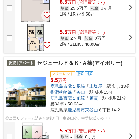
8.5
万
円
(管理費等：- )
25.5万円
0ヶ月
敷金
礼金
1階 / 1R / 49.58㎡
5.5
万
円
(管理費等：- )
2ヶ月
0万円
敷金
礼金
2階 / 2LDK / 48.80㎡
セジュールＹ＆Ｋ･Ａ棟(アイボリー)
賃貸 | アパート
フリーレント
敷0
礼0
5.5
万円
鹿児島市電１系統
「
上塩屋
」駅 徒歩13分
指宿枕崎線
「
谷山
」駅 徒歩13分
鹿児島市電１系統
「
笹貫
」駅 徒歩21分
築34年 / 50.68㎡
鹿児島県
鹿児島市
東谷山
６丁目14-2
◎全面リフォーム済み✨敷礼0円・東谷山小、中学校近くの3DK！
5.5
万
円
(管理費等：- )
0ヶ月
敷金
-
礼金