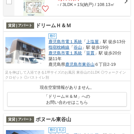
- / 3LDK＋1S(納戸) / 108.13㎡
ドリームＨ＆Ｍ
賃貸 | アパート
敷0
鹿児島市電１系統
「
上塩屋
」駅 徒歩13分
指宿枕崎線
「
谷山
」駅 徒歩19分
鹿児島市電１系統
「
笹貫
」駅 徒歩20分
築11年
鹿児島県
鹿児島市
東谷山
６丁目2-19
足を伸ばして入浴できる1坪サイズのお風呂 東谷山の1LDK ◎ウォークイン
クロゼット ◎バストイレ別
現在空室情報がありません。
「ドリームＨ＆Ｍ」への
お問い合わせはこちら
ボヌール東谷山
賃貸 | アパート
敷0
礼0