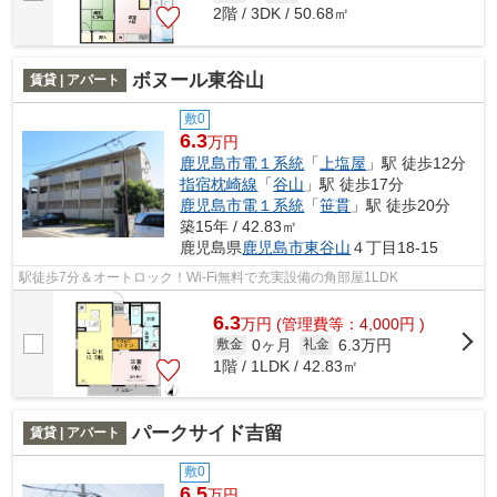
2階 / 3DK / 50.68㎡
ボヌール東谷山
賃貸 | アパート
敷0
6.3
万円
鹿児島市電１系統
「
上塩屋
」駅 徒歩12分
指宿枕崎線
「
谷山
」駅 徒歩17分
鹿児島市電１系統
「
笹貫
」駅 徒歩20分
築15年 / 42.83㎡
鹿児島県
鹿児島市
東谷山
４丁目18-15
駅徒歩7分＆オートロック！Wi-Fi無料で充実設備の角部屋1LDK
6.3
万
円
(管理費等：4,000円 )
0ヶ月
6.3万円
敷金
礼金
1階 / 1LDK / 42.83㎡
パークサイド吉留
賃貸 | アパート
敷0
6.5
万円