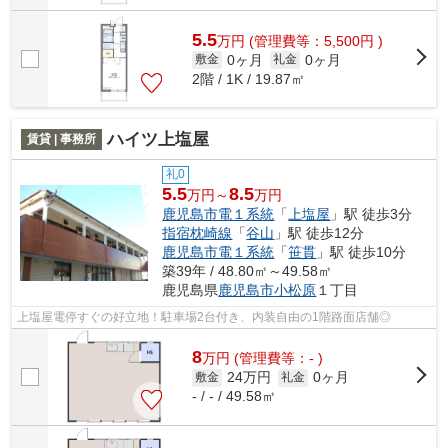
5.5
万
円
(管理費等：5,500円 )
0ヶ月
0ヶ月
敷金
礼金
2階 / 1K / 19.87㎡
ハイツ上塩屋
賃貸 | 事務所
礼0
5.5
8.5
万円～
万円
鹿児島市電１系統
「
上塩屋
」駅 徒歩3分
指宿枕崎線
「
谷山
」駅 徒歩12分
鹿児島市電１系統
「
笹貫
」駅 徒歩10分
築39年 / 48.80㎡～49.58㎡
鹿児島県
鹿児島市
小松原
１丁目
上塩屋電停すぐの好立地！駐車場2台付き、内装自由の1階路面店舗◎
8
万
円
(管理費等：- )
24万円
0ヶ月
敷金
礼金
- / - / 49.58㎡