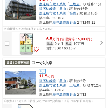
鹿児島市電１系統
「
上塩屋
」駅 徒歩11分
指宿枕崎線
「
谷山
」駅 徒歩16分
鹿児島市電１系統
「
笹貫
」駅 徒歩18分
築36年 / 60.16㎡
鹿児島県
鹿児島市
東谷山
２丁目49-11
谷山駅徒歩6分×和洋使える広々3DK✨
6.5
万
円
(管理費等：5,000円 )
0ヶ月
10万円
敷金
礼金
1階 / 3DK / 60.16㎡
コーポ小原
賃貸 | 店舗事務所
礼0
11.5
万円
指宿枕崎線
「
谷山
」駅 徒歩6分
鹿児島市電１系統
「
上塩屋
」駅 徒歩12分
築44年 / 51.80㎡
鹿児島県
鹿児島市
東谷山
２丁目
◎賃料11.5万✨谷山駅徒歩6分の15坪貸店舗！店前に軽2台駐車可能♪