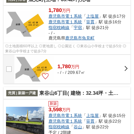
1,780
万円
鹿児島市電１系統
「
上塩屋
」駅 徒歩17分
鹿児島市電１系統
「
笹貫
」駅 徒歩16分
指宿枕崎線
「
宇宿
」駅 徒歩21分
- / -
鹿児島県
鹿児島市
魚見町
◎土地面積60坪以上 ◎更地渡し ◎公園近く ◎東谷山小学校まで徒歩5分 ◎
東谷山中学校まで徒歩7分
1,780
万
円
- / - / 209.67㎡
東谷山6丁目( 建物：32.34坪・土地：43.65坪) 新築住宅
売買 | 新築一戸建
新築
3,598
万円
鹿児島市電１系統
「
上塩屋
」駅 徒歩15分
鹿児島市電１系統
「
笹貫
」駅 徒歩22分
指宿枕崎線
「
谷山
」駅 徒歩22分
予定 / 2階建