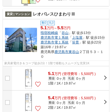
レオパレスひまわりⅢ
賃貸 | マンション
敷0
礼0
5.1
5.5
万円～
万円
指宿枕崎線
「
谷山
」駅 徒歩13分
鹿児島市電１系統
「
上塩屋
」駅 徒歩15分
鹿児島市電１系統
「
笹貫
」駅 徒歩22分
築16年 / 19.87㎡
鹿児島県
鹿児島市
東谷山
２丁目５３－１
０
家具家電付き＆コープ徒歩2分！1階で移動もスムーズな充実1K
5.1
万
円
(管理費等：5,500円 )
0ヶ月
0ヶ月
敷金
礼金
1階 / 1K / 19.87㎡
5.4
万
円
(管理費等：5,500円 )
0ヶ月
0ヶ月
敷金
礼金
2階 / 1K / 19.87㎡