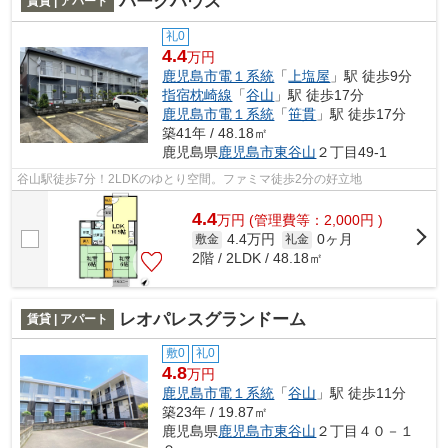
パークハウス
賃貸 | アパート
礼0
4.4
万円
鹿児島市電１系統
「
上塩屋
」駅 徒歩9分
指宿枕崎線
「
谷山
」駅 徒歩17分
鹿児島市電１系統
「
笹貫
」駅 徒歩17分
築41年 / 48.18㎡
鹿児島県
鹿児島市
東谷山
２丁目49-1
谷山駅徒歩7分！2LDKのゆとり空間。ファミマ徒歩2分の好立地
4.4
万
円
(管理費等：2,000円 )
4.4万円
0ヶ月
敷金
礼金
2階 / 2LDK / 48.18㎡
レオパレスグランドーム
賃貸 | アパート
敷0
礼0
4.8
万円
鹿児島市電１系統
「
谷山
」駅 徒歩11分
築23年 / 19.87㎡
鹿児島県
鹿児島市
東谷山
２丁目４０－１