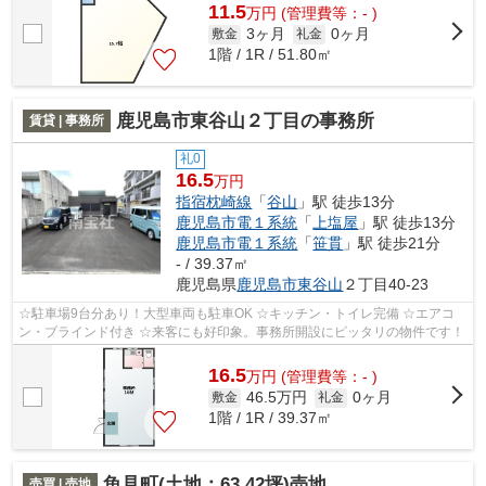
11.5
万
円
(管理費等：- )
3ヶ月
0ヶ月
敷金
礼金
1階 / 1R / 51.80㎡
鹿児島市東谷山２丁目の事務所
賃貸 | 事務所
礼0
16.5
万円
指宿枕崎線
「
谷山
」駅 徒歩13分
鹿児島市電１系統
「
上塩屋
」駅 徒歩13分
鹿児島市電１系統
「
笹貫
」駅 徒歩21分
- / 39.37㎡
鹿児島県
鹿児島市
東谷山
２丁目40-23
☆駐車場9台分あり！大型車両も駐車OK ☆キッチン・トイレ完備 ☆エアコ
ン・ブラインド付き ☆来客にも好印象。事務所開設にピッタリの物件です！
16.5
万
円
(管理費等：- )
46.5万円
0ヶ月
敷金
礼金
1階 / 1R / 39.37㎡
魚見町(土地：63.42坪)売地
売買 | 売地