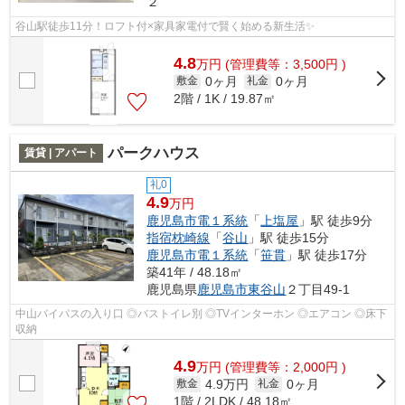
２
谷山駅徒歩11分！ロフト付×家具家電付で賢く始める新生活✨
4.8
万
円
(管理費等：3,500円 )
0ヶ月
0ヶ月
敷金
礼金
2階 / 1K / 19.87㎡
パークハウス
賃貸 | アパート
礼0
4.9
万円
鹿児島市電１系統
「
上塩屋
」駅 徒歩9分
指宿枕崎線
「
谷山
」駅 徒歩15分
鹿児島市電１系統
「
笹貫
」駅 徒歩17分
築41年 / 48.18㎡
鹿児島県
鹿児島市
東谷山
２丁目49-1
中山バイパスの入り口 ◎バストイレ別 ◎TVインターホン ◎エアコン ◎床下
収納
4.9
万
円
(管理費等：2,000円 )
4.9万円
0ヶ月
敷金
礼金
1階 / 2LDK / 48.18㎡