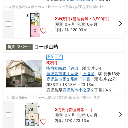
バス停徒歩2分＆都市ガス！IHヒーター完備で誠実な安心感の1K
2.5
万
円
(管理費等：3,500円 )
0ヶ月
0ヶ月
敷金
礼金
1階 / 1K / 20.03㎡
コーポ山崎
賃貸 | アパート
敷0
礼0
3
万円
指宿枕崎線
「
谷山
」駅 徒歩6分
鹿児島市電１系統
「
上塩屋
」駅 徒歩13分
鹿児島市電１系統
「
笹貫
」駅 徒歩22分
築36年 / 18.15㎡～23.13㎡
鹿児島県
鹿児島市
小松原
２丁目29-２
谷山駅徒歩6分！リフォーム済の和室6畳×南向きで陽当り良好
3
万
円
(管理費等：- )
0ヶ月
0ヶ月
敷金
礼金
2階 / 1DK / 23.13㎡