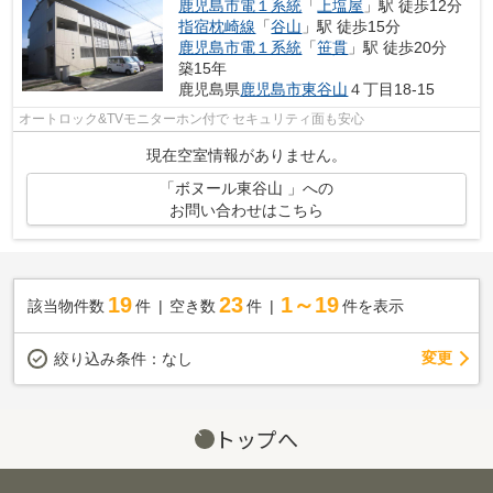
鹿児島市電１系統
「
上塩屋
」駅 徒歩12分
指宿枕崎線
「
谷山
」駅 徒歩15分
鹿児島市電１系統
「
笹貫
」駅 徒歩20分
築15年
鹿児島県
鹿児島市
東谷山
４丁目18-15
オートロック&TVモニターホン付で セキュリティ面も安心
現在空室情報がありません。
「ボヌール東谷山 」への
お問い合わせはこちら
19
23
1～19
該当物件数
件
空き数
件
件を表示
変更
絞り込み条件：
なし
トップへ