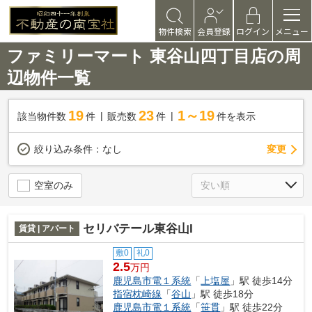
物件検索
会員登録
ログイン
メニュー
ファミリーマート 東谷山四丁目店の周
辺物件一覧
19
23
1～19
該当物件数
件
販売数
件
件を表示
変更
絞り込み条件：
なし
空室のみ
セリバテール東谷山I
賃貸 | アパート
敷0
礼0
2.5
万円
鹿児島市電１系統
「
上塩屋
」駅 徒歩14分
指宿枕崎線
「
谷山
」駅 徒歩18分
鹿児島市電１系統
「
笹貫
」駅 徒歩22分