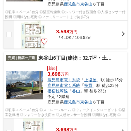
鹿児島県
鹿児島市
東谷山
６丁目
◎駐車スペース3台分 ◎浴室乾燥機 ◎シャワー付き洗面台 ◎人感センサー付
照明 ◎閑静な住宅街 ◎ファミリーマートまで徒歩7分
3,598
万
円
- / 4LDK / 106.92㎡
東谷山6丁目(建物：32.7坪・土地：43.65坪) 新築住宅
売買 | 新築一戸建
新築
3,698
万円
鹿児島市電１系統
「
上塩屋
」駅 徒歩15分
鹿児島市電１系統
「
笹貫
」駅 徒歩23分
指宿枕崎線
「
谷山
」駅 徒歩23分
予定 / 2階建
鹿児島県
鹿児島市
東谷山
６丁目
◎駐車スペース3台分 ◎ストレージルーム ◎ウォークインクローゼット ◎浴
室乾燥機 ◎シャワー付き洗面台 ◎人感センサー付照明 ◎閑静な住宅街 ◎フ
ァミリーマートまで徒歩7分
3,698
万
円