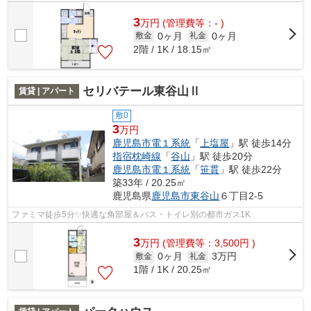
3
万
円
(管理費等：- )
0ヶ月
0ヶ月
敷金
礼金
2階 / 1K / 18.15㎡
セリバテール東谷山Ⅱ
賃貸 | アパート
敷0
3
万円
鹿児島市電１系統
「
上塩屋
」駅 徒歩14分
指宿枕崎線
「
谷山
」駅 徒歩20分
鹿児島市電１系統
「
笹貫
」駅 徒歩22分
築33年 / 20.25㎡
鹿児島県
鹿児島市
東谷山
６丁目2-5
ファミマ徒歩5分✨快適な角部屋＆バス・トイレ別の都市ガス1K
3
万
円
(管理費等：3,500円 )
0ヶ月
3万円
敷金
礼金
1階 / 1K / 20.25㎡