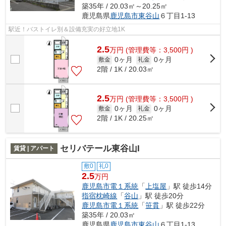
築35年 / 20.03㎡～20.25㎡
鹿児島県
鹿児島市
東谷山
６丁目1-13
駅近！バストイレ別＆設備充実の好立地1K
2.5
万
円
(管理費等：3,500円 )
0ヶ月
0ヶ月
敷金
礼金
2階 / 1K / 20.03㎡
2.5
万
円
(管理費等：3,500円 )
0ヶ月
0ヶ月
敷金
礼金
2階 / 1K / 20.25㎡
セリバテール東谷山I
賃貸 | アパート
敷0
礼0
2.5
万円
鹿児島市電１系統
「
上塩屋
」駅 徒歩14分
指宿枕崎線
「
谷山
」駅 徒歩20分
鹿児島市電１系統
「
笹貫
」駅 徒歩22分
築35年 / 20.03㎡
鹿児島県
鹿児島市
東谷山
６丁目1-13