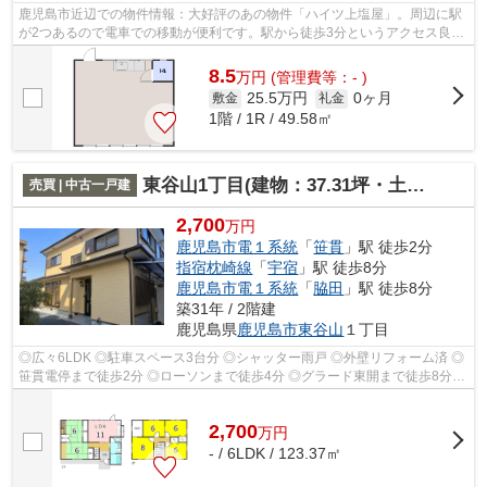
鹿児島市近辺での物件情報：大好評のあの物件「ハイツ上塩屋」。周辺に駅
が2つあるので電車での移動が便利です。駅から徒歩3分というアクセス良好
な駅近物件はいかがですか。
8.5
万
円
(管理費等：- )
25.5万円
0ヶ月
敷金
礼金
1階 / 1R / 49.58㎡
東谷山1丁目(建物：37.31坪・土地：70.04坪) 中古住宅
売買 | 中古一戸建
2,700
万円
鹿児島市電１系統
「
笹貫
」駅 徒歩2分
指宿枕崎線
「
宇宿
」駅 徒歩8分
鹿児島市電１系統
「
脇田
」駅 徒歩8分
築31年 / 2階建
鹿児島県
鹿児島市
東谷山
１丁目
◎広々6LDK ◎駐車スペース3台分 ◎シャッター雨戸 ◎外壁リフォーム済 ◎
笹貫電停まで徒歩2分 ◎ローソンまで徒歩4分 ◎グラード東開まで徒歩8分
◎JR宇宿駅まで徒歩8分
2,700
万
円
- / 6LDK / 123.37㎡