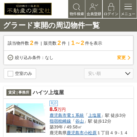
物件検索
会員登録
ログイン
メニュー
グラード東開の周辺物件一覧
2
2
1～2
該当物件数
件
販売数
件
件を表示
変更
絞り込み条件：
なし
空室のみ
ハイツ上塩屋
賃貸 | 事務所
礼0
8.5
万円
鹿児島市電１系統
「
上塩屋
」駅 徒歩3分
指宿枕崎線
「
谷山
」駅 徒歩12分
築39年 / 49.58㎡
鹿児島県
鹿児島市
小松原
１丁目４９-１４