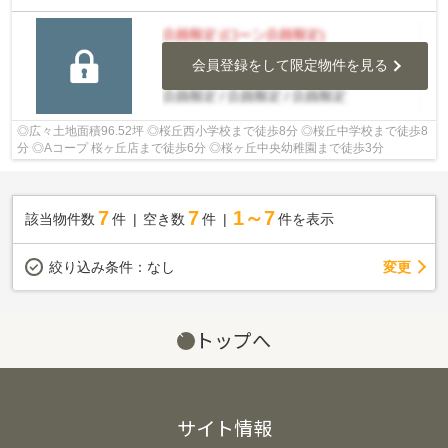
会員登録をして限定物件を見る
◎広々土地面積96.52坪 ◎桜丘西小学校まで徒歩8分 ◎桜丘中学校まで徒歩8
分 ◎Aコープ 桜ヶ丘店まで徒歩6分 ◎桜ヶ丘中央幼稚園まで徒歩3分
7
7
1～7
該当物件数
件
空き数
件
件を表示
変更
絞り込み条件：
なし
トップへ
サイト情報