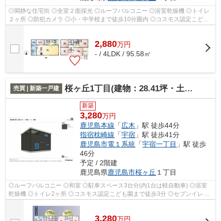
◎閑静な住宅街 ◎全室２面採光 ◎ルーフバルコニー ◎浴室乾燥機 ◎トイレ
２ヶ所 ◎防犯カメラ ◎小・中学校まで徒歩10分圏内 ◎コスモス認定こども
園まで徒歩5分 ◎セブンイレブンまで徒歩7分
2,880
万
円
- / 4LDK / 95.58㎡
桜ヶ丘1丁目(建物：28.41坪・土地：40.83)新築住宅
売買 | 新築一戸建
新築
3,280
万円
鹿児島本線
「
広木
」駅 徒歩44分
指宿枕崎線
「
宇宿
」駅 徒歩41分
鹿児島市電１系統
「
宇宿一丁目
」駅 徒歩
46分
予定 / 2階建
鹿児島県
鹿児島市
桜ヶ丘
１丁目
◎ルーフバルコニー ◎和室 ◎駐車スペース3台分(内1台は軽自動車) ◎浴室
乾燥機 ◎トイレ2ヶ所 ◎コスモス認定こども園まで徒歩3分 ◎セブンイレブ
ンまで徒歩9分
3,280
万
円