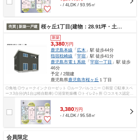
- / 4LDK / 93.95㎡
桜ヶ丘1丁目(建物：28.91坪・土地：38.91坪)新築住宅
売買 | 新築一戸建
新築
3,380
万円
鹿児島本線
「
広木
」駅 徒歩44分
指宿枕崎線
「
宇宿
」駅 徒歩41分
鹿児島市電１系統
「
宇宿一丁目
」駅 徒歩
46分
予定 / 2階建
鹿児島県
鹿児島市
桜ヶ丘
１丁目
◎角地 ◎ウォークインクローゼット ◎ルーフバルコニー ◎和室 ◎駐車スペ
ース3台分(内1台は軽自動車) ◎浴室乾燥機 ◎トイレ2ヶ所 ◎コスモス認定こ
ども園まで徒歩3分 ◎セブンイレブンまで徒...
3,380
万
円
- / 4LDK / 95.58㎡
会員限定