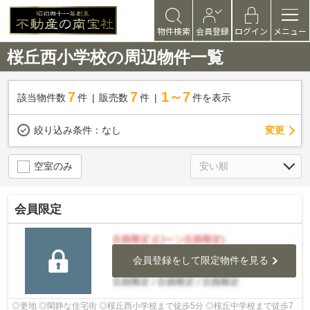
物件検索
会員登録
ログイン
メニュー
桜丘西小学校の周辺物件一覧
7
7
1～7
該当物件数
件
販売数
件
件を表示
変更
絞り込み条件：
なし
空室のみ
会員限定
会員登録をして限定物件を見る
◎更地 ◎閑静な住宅街 ◎桜丘西小学校まで徒歩5分 ◎桜丘中学校まで徒歩7