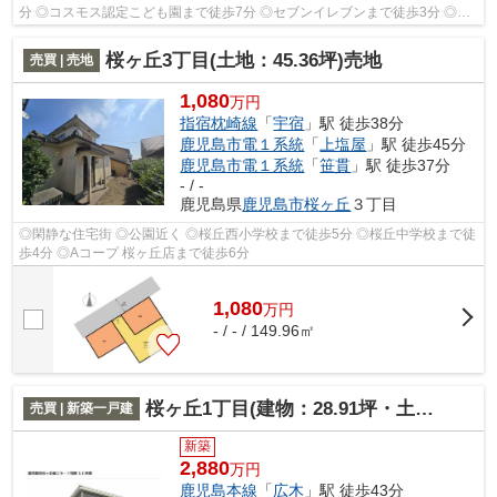
分 ◎コスモス認定こども園まで徒歩7分 ◎セブンイレブンまで徒歩3分 ◎肉
のカワサキまで徒歩3分
桜ヶ丘3丁目(土地：45.36坪)売地
売買 | 売地
1,080
万円
指宿枕崎線
「
宇宿
」駅 徒歩38分
鹿児島市電１系統
「
上塩屋
」駅 徒歩45分
鹿児島市電１系統
「
笹貫
」駅 徒歩37分
- / -
鹿児島県
鹿児島市
桜ヶ丘
３丁目
◎閑静な住宅街 ◎公園近く ◎桜丘西小学校まで徒歩5分 ◎桜丘中学校まで徒
歩4分 ◎Aコープ 桜ヶ丘店まで徒歩6分
1,080
万
円
- / - / 149.96㎡
桜ヶ丘1丁目(建物：28.91坪・土地：40.28坪)新築住宅
売買 | 新築一戸建
新築
2,880
万円
鹿児島本線
「
広木
」駅 徒歩43分