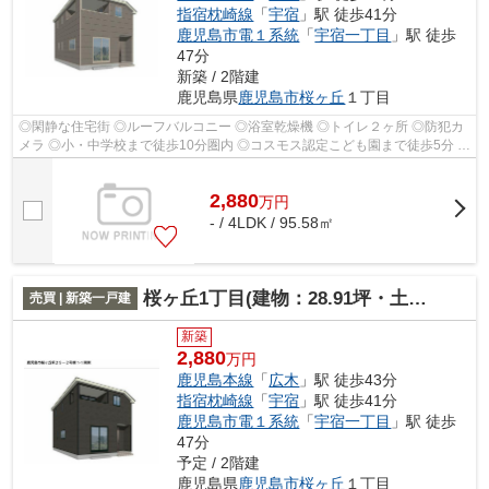
指宿枕崎線
「
宇宿
」駅 徒歩41分
鹿児島市電１系統
「
宇宿一丁目
」駅 徒歩
47分
新築 / 2階建
鹿児島県
鹿児島市
桜ヶ丘
１丁目
◎閑静な住宅街 ◎ルーフバルコニー ◎浴室乾燥機 ◎トイレ２ヶ所 ◎防犯カ
メラ ◎小・中学校まで徒歩10分圏内 ◎コスモス認定こども園まで徒歩5分 ◎
セブンイレブンまで徒歩7分
2,880
万
円
- / 4LDK / 95.58㎡
桜ヶ丘1丁目(建物：28.91坪・土地：40.27坪)新築住宅
売買 | 新築一戸建
新築
2,880
万円
鹿児島本線
「
広木
」駅 徒歩43分
指宿枕崎線
「
宇宿
」駅 徒歩41分
鹿児島市電１系統
「
宇宿一丁目
」駅 徒歩
47分
予定 / 2階建
鹿児島県
鹿児島市
桜ヶ丘
１丁目