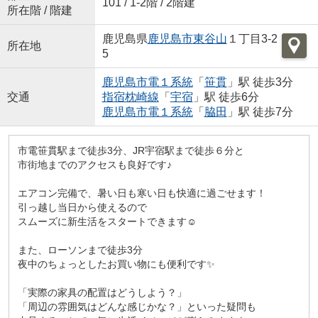
101 / 1-2階 / 2階建
所在階 / 階建
鹿児島県
鹿児島市
東谷山
１丁目3-2
所在地
5
鹿児島市電１系統
「
笹貫
」駅 徒歩3分
交通
指宿枕崎線
「
宇宿
」駅 徒歩6分
鹿児島市電１系統
「
脇田
」駅 徒歩7分
市電笹貫駅まで徒歩3分、JR宇宿駅まで徒歩６分と
市街地までのアクセスも良好です♪
エアコン完備で、暑い日も寒い日も快適に過ごせます！
引っ越し当日から使えるので
スムーズに新生活をスタートできます☺
また、ローソンまで徒歩3分
夜中のちょっとしたお買い物にも便利です✨
「実際の家具の配置はどうしよう？」
「周辺の雰囲気はどんな感じかな？」といった疑問も