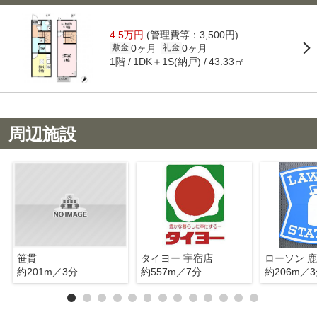
4.5万円
(管理費等：3,500円)
0ヶ月
0ヶ月
敷金
礼金
1階
1DK＋1S(納戸)
43.33㎡
周辺施設
笹貫
タイヨー 宇宿店
ローソン 
約201m／3分
約557m／7分
約206m／