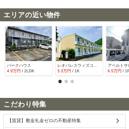
エリアの近い物件
パークハウス
レオパレスウィズコート
4.9
万
円
/ 2LDK
3.3
万
円
/ 1K
6.5
万
円
/ 1
こだわり特集
【賃貸】敷金礼金ゼロの不動産特集