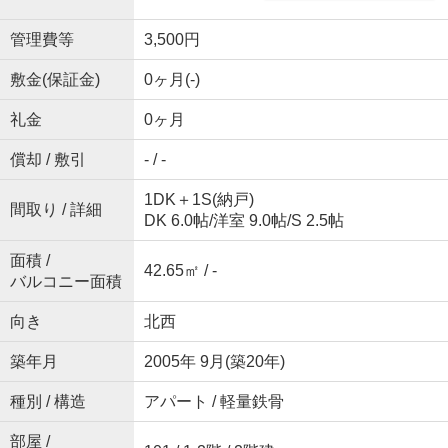
管理費等
3,500円
敷金(保証金)
0ヶ月(-)
礼金
0ヶ月
償却 / 敷引
- / -
1DK＋1S(納戸)
間取り / 詳細
DK 6.0帖
/
洋室 9.0帖
/
S 2.5帖
面積 /
42.65㎡ / -
バルコニー面積
向き
北西
築年月
2005年 9月(築20年)
種別 / 構造
アパート / 軽量鉄骨
部屋 /