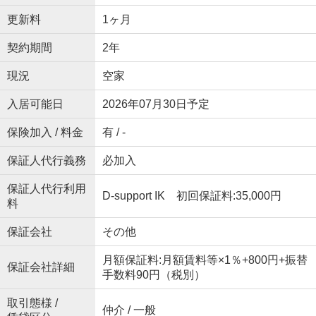
更新料
1ヶ月
契約期間
2年
現況
空家
入居可能日
2026年07月30日予定
保険加入 / 料金
有 / -
保証人代行義務
必加入
保証人代行利用
D-support IK 初回保証料:35,000円
料
保証会社
その他
月額保証料:月額賃料等×1％+800円+振替
保証会社詳細
手数料90円（税別）
取引態様 /
仲介 / 一般