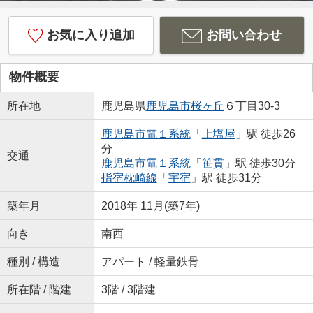
お気に入り追加
お問い合わせ
物件概要
所在地
鹿児島県
鹿児島市
桜ヶ丘
６丁目30-3
鹿児島市電１系統
「
上塩屋
」駅 徒歩26
分
交通
鹿児島市電１系統
「
笹貫
」駅 徒歩30分
指宿枕崎線
「
宇宿
」駅 徒歩31分
築年月
2018年 11月(築7年)
向き
南西
種別 / 構造
アパート / 軽量鉄骨
所在階 / 階建
3階 / 3階建