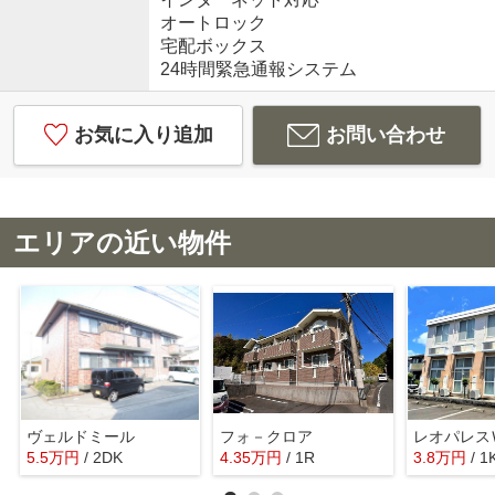
オートロック
宅配ボックス
24時間緊急通報システム
お気に入り追加
お問い合わせ
エリアの近い物件
ヴェルドミール
フォ－クロア
レオパレス
5.5
万
円
/ 2DK
4.35
万
円
/ 1R
3.8
万
円
/ 1