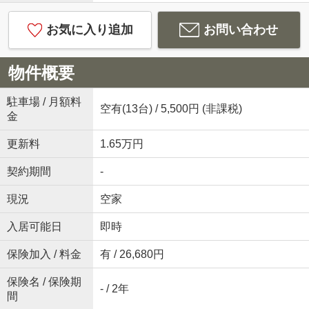
お気に入り追加
お問い合わせ
物件概要
駐車場 / 月額料
空有(13台) / 5,500円 (非課税)
金
更新料
1.65万円
契約期間
-
現況
空家
入居可能日
即時
保険加入 / 料金
有 / 26,680円
保険名 / 保険期
- / 2年
間