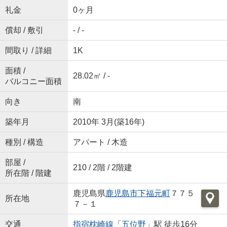
礼金
0ヶ月
償却 / 敷引
- / -
間取り / 詳細
1K
面積 /
28.02㎡ / -
バルコニー面積
向き
南
築年月
2010年 3月(築16年)
種別 / 構造
アパート / 木造
部屋 /
210 / 2階 / 2階建
所在階 / 階建
鹿児島県
鹿児島市
下福元町
７７５
所在地
７－１
交通
指宿枕崎線
「
五位野
」駅 徒歩16分