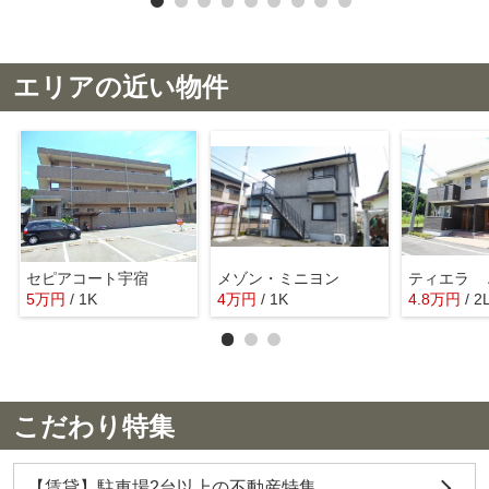
エリアの近い物件
セピアコート宇宿
メゾン・ミニヨン
ティエラ 
5
万
円
/ 1K
4
万
円
/ 1K
4.8
万
円
/ 2
こだわり特集
【賃貸】駐車場2台以上の不動産特集