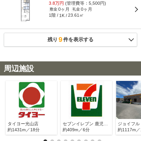
3.8万円
(管理費等：5,500円)
0ヶ月
0ヶ月
敷金
礼金
1階
23.61㎡
1K
9
残り
件を表示する
周辺施設
タイヨー光山店
セブンイレブン 鹿児島下福元影原店
約1431m／18分
約409m／6分
約1117m／