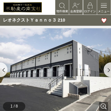
物件検索
会員登録
ログイン
メニュー
レオネクストＹａｎｎｏ３ 210
1 / 8