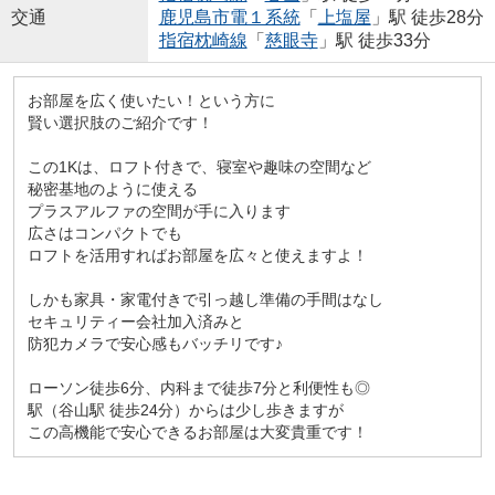
交通
鹿児島市電１系統
「
上塩屋
」駅 徒歩28分
指宿枕崎線
「
慈眼寺
」駅 徒歩33分
お部屋を広く使いたい！という方に
賢い選択肢のご紹介です！
この1Kは、ロフト付きで、寝室や趣味の空間など
秘密基地のように使える
プラスアルファの空間が手に入ります
広さはコンパクトでも
ロフトを活用すればお部屋を広々と使えますよ！
しかも家具・家電付きで引っ越し準備の手間はなし
セキュリティー会社加入済みと
防犯カメラで安心感もバッチリです♪
ローソン徒歩6分、内科まで徒歩7分と利便性も◎
駅（谷山駅 徒歩24分）からは少し歩きますが
この高機能で安心できるお部屋は大変貴重です！