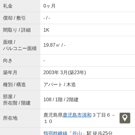
礼金
0ヶ月
償却 / 敷引
- / -
間取り / 詳細
1K
面積 /
19.87㎡ / -
バルコニー面積
向き
-
築年月
2003年 3月(築23年)
種別 / 構造
アパート / 木造
部屋 /
108 / 1階 / 2階建
所在階 / 階建
鹿児島県
鹿児島市
清和
３丁目６－
所在地
１０
指宿枕崎線
「
谷山
」駅 徒歩25分