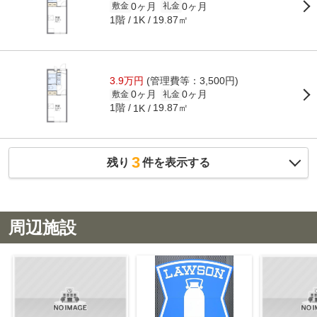
0ヶ月
0ヶ月
敷金
礼金
1階
19.87㎡
1K
3.9万円
(管理費等：3,500円)
0ヶ月
0ヶ月
敷金
礼金
1階
19.87㎡
1K
3
残り
件を表示する
周辺施設