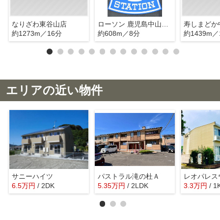
なりざわ東谷山店
ローソン 鹿児島中山町店
寿しまどか
約1273m／16分
約608m／8分
約1439m／
エリアの近い物件
サニーハイツ
パストラル滝の杜Ａ
6.5
万
円
/ 2DK
5.35
万
円
/ 2LDK
3.3
万
円
/ 1