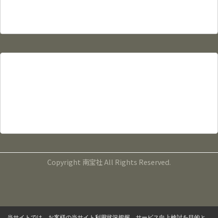
管理物件募集
入居者様はこちら
お問い合わせ
会社情報
有限会社南宝社
鹿児島県鹿児島市宇宿４丁目２０番５号
TEL：099-265-5000
FAX：099-265-5141
営業時間：9:00～17:00
定休日：毎週水曜日、第１・３・５火曜日
Copyright 南宝社 All Rights Reserved.
当サイトでは、お客様の当サイト利用状況把握、サービス向上検討を目的と