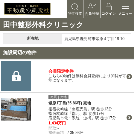
物件検索
会員登録
ログイン
メニュー
田中整形外科クリニック
所在地
鹿児島県鹿児島市紫原４丁目19-10
施設周辺の物件
会員限定物件
こちらの物件は無料会員登録により閲覧が可
能になります。
売買｜売地
紫原1丁目(35.86坪) 売地
指宿枕崎線「南鹿児島」駅 徒歩13分
指宿枕崎線「郡元」駅 徒歩17分
鹿児島市電１系統「涙橋」駅 徒歩17分
1,434万円
間取:
-
建物面積:
- / 35.86坪