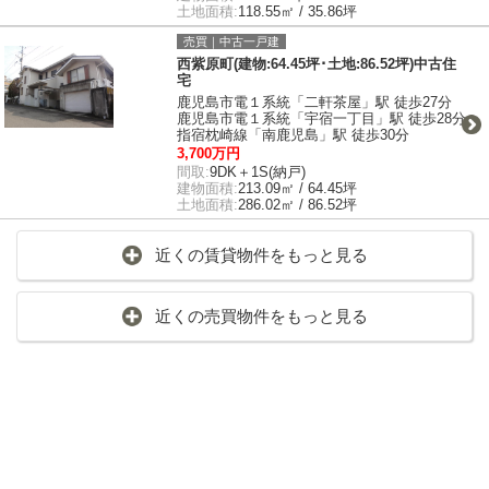
土地面積:
118.55㎡ / 35.86坪
売買｜中古一戸建
西紫原町(建物:64.45坪･土地:86.52坪)中古住
宅
鹿児島市電１系統「二軒茶屋」駅 徒歩27分
鹿児島市電１系統「宇宿一丁目」駅 徒歩28分
指宿枕崎線「南鹿児島」駅 徒歩30分
3,700万円
間取:
9DK＋1S(納戸)
建物面積:
213.09㎡ / 64.45坪
土地面積:
286.02㎡ / 86.52坪
近くの賃貸物件をもっと見る
近くの売買物件をもっと見る