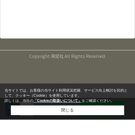
有限会社南宝社
鹿児島県鹿児島市宇宿４丁目２０番５号
TEL：099-265-5000
FAX：099-265-5141
営業時間：9:00～17:00
定休日：毎週水曜日、第１・３・５火曜日
Copyright 南宝社 All Rights Reserved.
当サイトでは、お客様の当サイト利用状況把握、サービス向上検討を目的と
して、クッキー（Cookie）を使用しています。
詳しくは、当社の
「Cookieの取扱いについて」
をご確認ください。
LINEから
来店予約
閉じる
問い合わせる