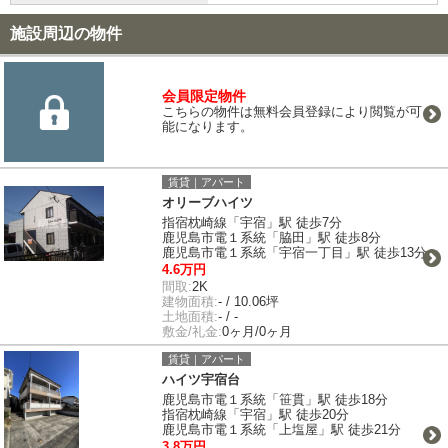
施設周辺の物件
会員限定物件
こちらの物件は無料会員登録により閲覧が可
能になります。
賃貸｜アパート
オリーブハイツ
指宿枕崎線「宇宿」駅 徒歩7分
鹿児島市電１系統「脇田」駅 徒歩8分
鹿児島市電１系統「宇宿一丁目」駅 徒歩13分
4.6万円
間取:
2K
建物面積:
- / 10.06坪
土地面積:
- / -
敷金/礼金:
0ヶ月/0ヶ月
賃貸｜アパート
ハイツ宇宿台
鹿児島市電１系統「笹貫」駅 徒歩18分
指宿枕崎線「宇宿」駅 徒歩20分
鹿児島市電１系統「上塩屋」駅 徒歩21分
3.8万円