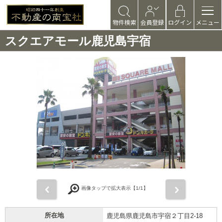
物件検索
会員登録
ログイン
メニュー
スクエアモール鹿児島宇宿
前
次
画像タップで拡大表示【
1
/1】
所在地
鹿児島県鹿児島市宇宿２丁目2-18