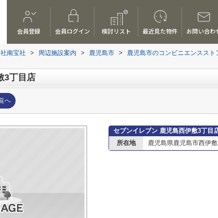
会員登録
会員ログイン
検討リスト
最近見た物件
お問い合わ
会社南宝社
>
周辺施設案内
>
鹿児島市
>
鹿児島市のコンビニエンススト
敷3丁目店
覧へ
セブンイレブン 鹿児島西伊敷3丁目
所在地
鹿児島県鹿児島市西伊敷３