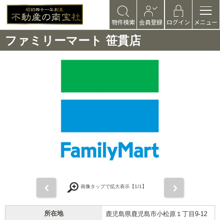
物件検索
会員登録
ログイン
メニュー
ファミリーマート 笹貫店
前
次
画像タップで拡大表示【
1
/1】
所在地
鹿児島県鹿児島市小松原１丁目9-12