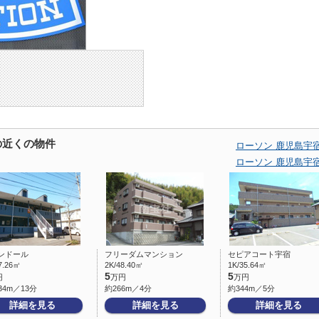
の近くの物件
ローソン 鹿児島宇
ローソン 鹿児島宇
ンドール
フリーダムマンション
セピアコート宇宿
7.26㎡
2K/48.40㎡
1K/35.64㎡
5
5
円
万円
万円
34m／13分
約266m／4分
約344m／5分
詳細を見る
詳細を見る
詳細を見る