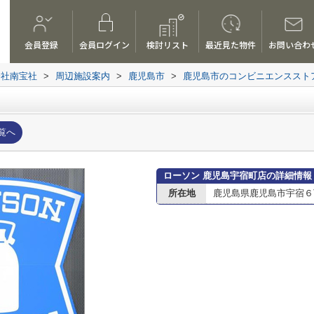
会員登録
会員ログイン
検討リスト
最近見た物件
お問い合わ
会社南宝社
>
周辺施設案内
>
鹿児島市
>
鹿児島市のコンビニエンススト
覧へ
ローソン 鹿児島宇宿町店の詳細情報
所在地
鹿児島県鹿児島市宇宿６丁