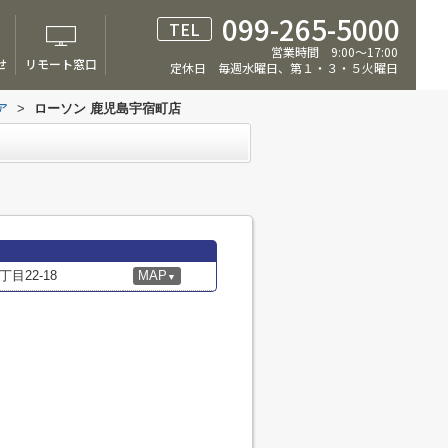
099-265-5000
TEL
営業時間 9:00～17:00
せ
リモート窓口
定休日 毎週水曜日、第１・３・５火曜日
ア
>
ローソン 鹿児島宇宿町店
目22-18
MAP
▼