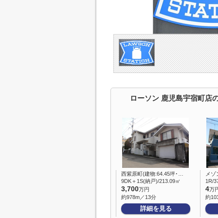
ローソン 鹿児島宇宿町店
西紫原町(建物:64.45坪･…
メゾ
9DK＋1S(納戸)/213.09㎡
1R/3
3,700
4
万円
万
約978m／13分
約10
詳細を見る