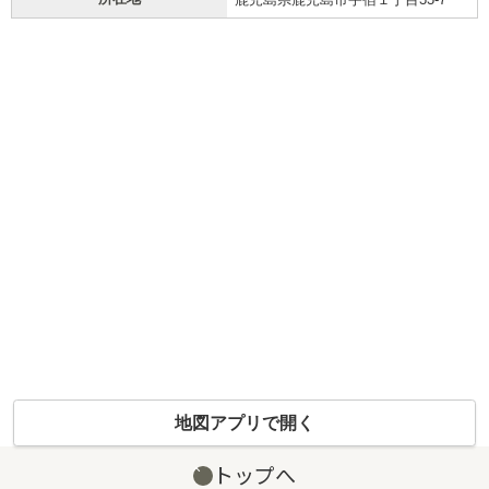
地図アプリで開く
トップへ