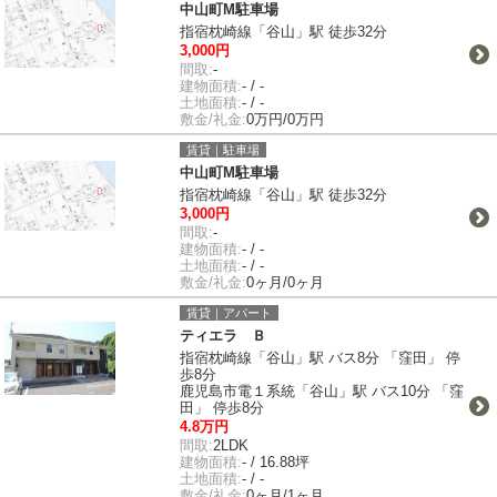
中山町M駐車場
指宿枕崎線「谷山」駅 徒歩32分
3,000円
間取:
-
建物面積:
- / -
土地面積:
- / -
敷金/礼金:
0万円/0万円
賃貸｜駐車場
中山町M駐車場
指宿枕崎線「谷山」駅 徒歩32分
3,000円
間取:
-
建物面積:
- / -
土地面積:
- / -
敷金/礼金:
0ヶ月/0ヶ月
賃貸｜アパート
ティエラ Ｂ
指宿枕崎線「谷山」駅 バス8分 「窪田」 停
歩8分
鹿児島市電１系統「谷山」駅 バス10分 「窪
田」 停歩8分
4.8万円
間取:
2LDK
建物面積:
- / 16.88坪
土地面積:
- / -
敷金/礼金:
0ヶ月/1ヶ月