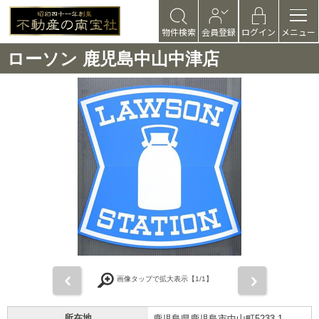
物件検索
会員登録
ログイン
メニュー
ローソン 鹿児島中山中津店
前
次
画像タップで拡大表示【
1
/1】
所在地
鹿児島県鹿児島市中山町5233-1