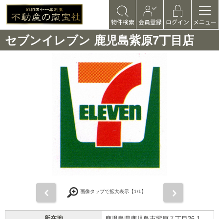
物件検索
会員登録
ログイン
メニュー
セブンイレブン 鹿児島紫原7丁目店
前
次
画像タップで拡大表示【
1
/1】
所在地
鹿児島県鹿児島市紫原７丁目26-1