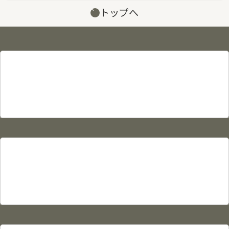
トップへ
サイト情報
プライバシーポリシー
利用規約
サイトマップ
物件カタログ
物件検索
賃貸物件検索
売買物件検索
駐車場検索