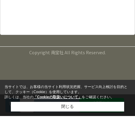
鹿児島県鹿児島市宇宿４丁目２０番５号
TEL：099-265-5000
FAX：099-265-5141
営業時間：9:00～17:00
定休日：毎週水曜日、第１・３・５火曜日
Copyright 南宝社 All Rights Reserved.
当サイトでは、お客様の当サイト利用状況把握、サービス向上検討を目的と
して、クッキー（Cookie）を使用しています。
詳しくは、当社の
「Cookieの取扱いについて」
をご確認ください。
LINEから
来店予約
閉じる
問い合わせる