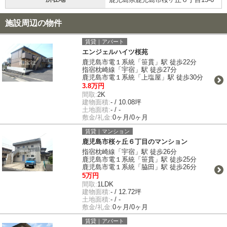
施設周辺の物件
賃貸｜アパート
エンジェルハイツ桜苑
鹿児島市電１系統「笹貫」駅 徒歩22分
指宿枕崎線「宇宿」駅 徒歩27分
鹿児島市電１系統「上塩屋」駅 徒歩30分
3.8万円
間取:
2K
建物面積:
- / 10.08坪
土地面積:
- / -
敷金/礼金:
0ヶ月/0ヶ月
賃貸｜マンション
鹿児島市桜ヶ丘６丁目のマンション
指宿枕崎線「宇宿」駅 徒歩26分
鹿児島市電１系統「笹貫」駅 徒歩25分
鹿児島市電１系統「脇田」駅 徒歩26分
5万円
間取:
1LDK
建物面積:
- / 12.72坪
土地面積:
- / -
敷金/礼金:
0ヶ月/0ヶ月
賃貸｜アパート