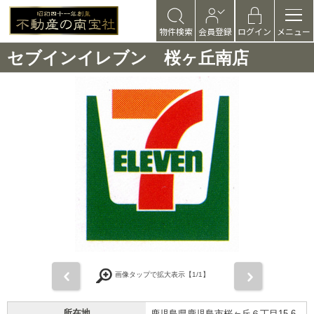
物件検索
会員登録
ログイン
メニュー
セブインイレブン 桜ヶ丘南店
前
次
画像タップで拡大表示【
1
/1】
所在地
鹿児島県鹿児島市桜ヶ丘６丁目15-6