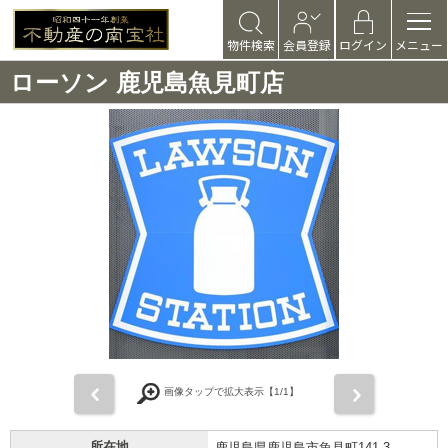
物件検索
会員登録
ログイン
メニュー
ローソン 鹿児島魚見町店
前
次
画像タップで拡大表示【
1
/1】
所在地
鹿児島県鹿児島市魚見町141-3