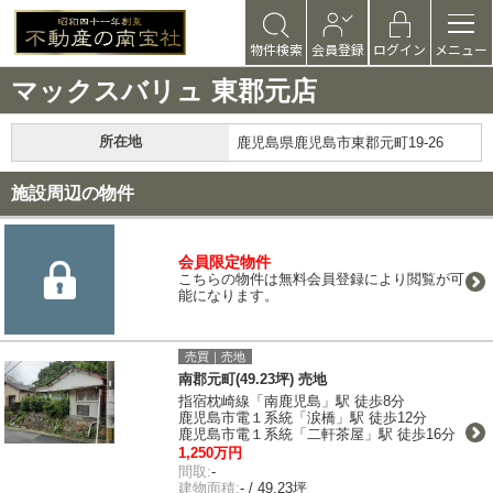
物件検索
会員登録
ログイン
メニュー
マックスバリュ 東郡元店
所在地
鹿児島県鹿児島市東郡元町19-26
施設周辺の物件
会員限定物件
こちらの物件は無料会員登録により閲覧が可
能になります。
売買｜売地
南郡元町(49.23坪) 売地
指宿枕崎線「南鹿児島」駅 徒歩8分
鹿児島市電１系統「涙橋」駅 徒歩12分
鹿児島市電１系統「二軒茶屋」駅 徒歩16分
1,250万円
間取:
-
建物面積:
- / 49.23坪