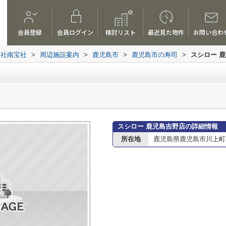
会員登録
会員ログイン
検討リスト
最近見た物件
お問い合わ
会社南宝社
>
周辺施設案内
>
鹿児島市
>
鹿児島市の寿司
>
スシロー 
スシロー 鹿児島吉野店の詳細情報
所在地
鹿児島県鹿児島市川上町27