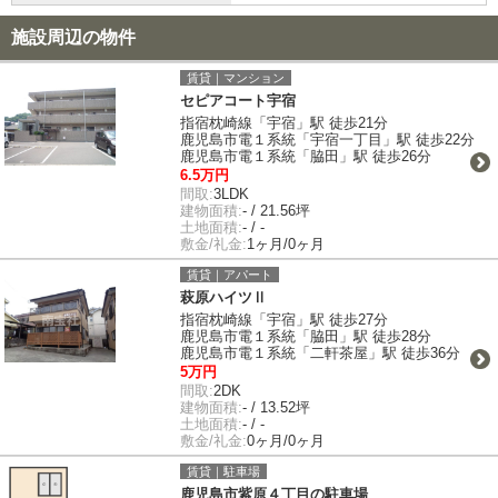
施設周辺の物件
賃貸｜マンション
セピアコート宇宿
指宿枕崎線「宇宿」駅 徒歩21分
鹿児島市電１系統「宇宿一丁目」駅 徒歩22分
鹿児島市電１系統「脇田」駅 徒歩26分
6.5万円
間取:
3LDK
建物面積:
- / 21.56坪
土地面積:
- / -
敷金/礼金:
1ヶ月/0ヶ月
賃貸｜アパート
萩原ハイツⅡ
指宿枕崎線「宇宿」駅 徒歩27分
鹿児島市電１系統「脇田」駅 徒歩28分
鹿児島市電１系統「二軒茶屋」駅 徒歩36分
5万円
間取:
2DK
建物面積:
- / 13.52坪
土地面積:
- / -
敷金/礼金:
0ヶ月/0ヶ月
賃貸｜駐車場
鹿児島市紫原４丁目の駐車場