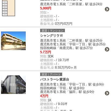
鹿児島市電１系統「二軒茶屋」駅 徒歩24分
5,000円
間取:
-
建物面積:
- / -
土地面積:
- / -
敷金/礼金:
0万円/0万円
賃貸｜マンション
シャングリラⅥ
鹿児島市電１系統「二軒茶屋」駅 徒歩25分
鹿児島市電１系統「宇宿一丁目」駅 徒歩25分
指宿枕崎線「南鹿児島」駅 徒歩27分
5.7万円
間取:
3DK
建物面積:
- / 19.71坪
土地面積:
- / -
敷金/礼金:
8.55万円/0ヶ月
賃貸｜アパート
パストラーレ紫原台
鹿児島市電１系統「宇宿一丁目」駅 徒歩9分
指宿枕崎線「宇宿」駅 徒歩9分
鹿児島市電１系統「脇田」駅 徒歩9分
4万円
間取:
1K
建物面積:
- / 9.01坪
土地面積:
- / -