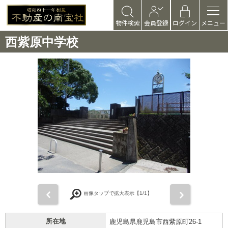
物件検索
会員登録
ログイン
メニュー
西紫原中学校
前
次
画像タップで拡大表示【
1
/1】
所在地
鹿児島県鹿児島市西紫原町26-1