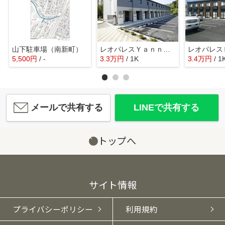
山下駐車場（南新町）
レオパレスＹａｎｎｏ １
レオパレス
5,500
円
/ -
3.3
万
円
/ 1K
3.4
万
円
/ 1
メールで共有する
LINEで共有する
トップへ
サイト情報
プライバシーポリシー
利用規約